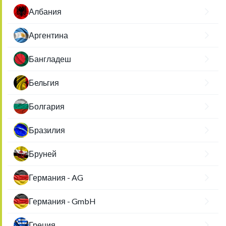
Албания
Аргентина
Бангладеш
Бельгия
Болгария
Бразилия
Бруней
Германия - AG
Германия - GmbH
Греция