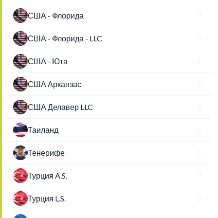
США - Флорида
США - Флорида - LLC
США - Юта
США Арканзас
США Делавер LLC
Таиланд
Тенерифе
Турция A.S.
Турция L.S.