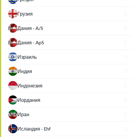
Грузия
Дания - A/S
Дания - ApS
Израиль
Индия
Индонезия
Иордания
Иран
Исландия - Ehf