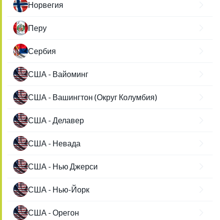
Норвегия
Перу
Сербия
США - Вайоминг
США - Вашингтон (Округ Колумбия)
США - Делавер
США - Невада
США - Нью Джерси
США - Нью-Йорк
США - Орегон