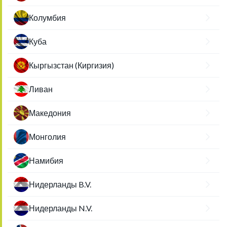
Колумбия
Куба
Кыргызстан (Киргизия)
Ливан
Македония
Монголия
Намибия
Нидерланды B.V.
Нидерланды N.V.