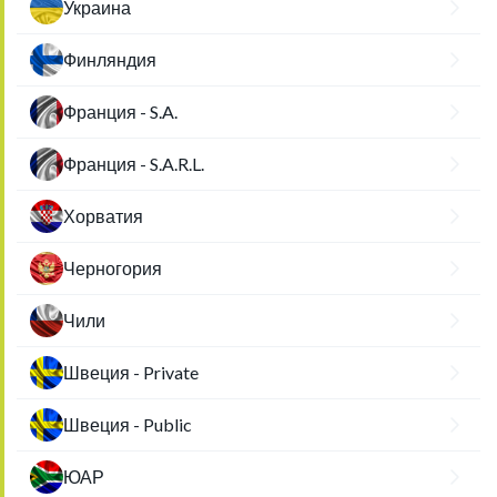
Украина
Финляндия
Франция - S.A.
Франция - S.A.R.L.
Хорватия
Черногория
Чили
Швеция - Private
Швеция - Public
ЮАР