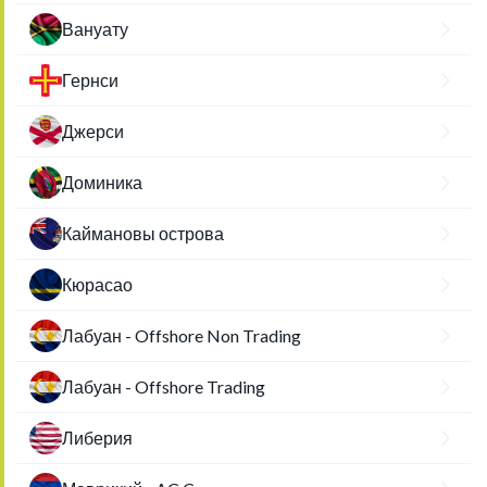
Вануату
Гернси
Джерси
Доминика
Каймановы острова
Кюрасао
Лабуан - Offshore Non Trading
Лабуан - Offshore Trading
Либерия