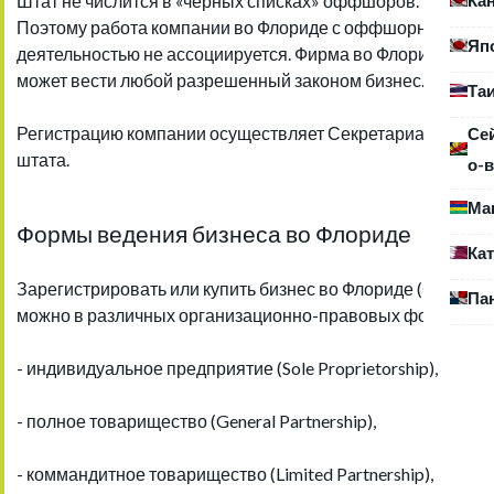
Штат не числится в «черных списках» оффшоров.
Поэтому работа компании во Флориде с оффшорной
Яп
деятельностью не ассоциируется. Фирма во Флориде
может вести любой разрешенный законом бизнес.
Та
Регистрацию компании осуществляет Секретариат
Се
штата.
о-в
Ма
Формы ведения бизнеса во Флориде
Ка
Зарегистрировать или купить бизнес во Флориде (США)
Па
можно в различных организационно-правовых формах:
- индивидуальное предприятие (Sole Proprietorship),
- полное товарищество (General Partnership),
- коммандитное товарищество (Limited Partnership),