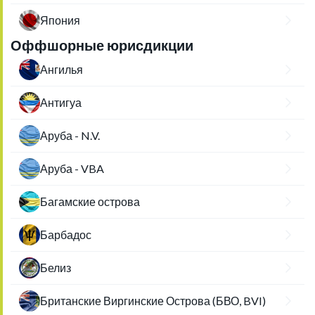
Япония
Оффшорные юрисдикции
Ангилья
Антигуа
Аруба - N.V.
Аруба - VBA
Багамские острова
Барбадос
Белиз
Британские Виргинские Острова (БВО, BVI)