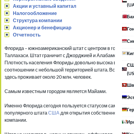
(U
Акции и уставный капитал
Налогообложение
Ба
Структура компании
Акционер и бенефициар
Го
Отчетность
Си
Флорида – южноамериканский штат с центром в городе
Ки
Таллахаси. Штат граничит с Джорджией и Алабамой.
Плотность населения Флориды довольно высока в
С
соотношении с небольшой территорией штата. Всего
(US
здесь проживает около 20 млн. человек.
Шв
Самым известным городом является Майами.
Эс
Именно Флорида сегодня пользуется статусом самого
Ге
популярного штата
США
для открытия собственной
компании.
Ир
Ка