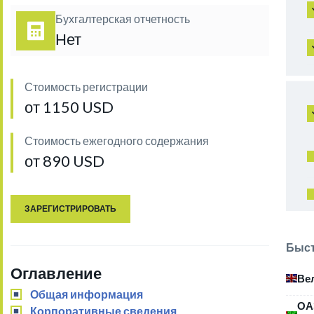
Бухгалтерская отчетность
Нет
Стоимость регистрации
от 1150 USD
Стоимость ежегодного содержания
от 890 USD
ЗАРЕГИСТРИРОВАТЬ
Быст
Оглавление
Ве
Общая информация
ОА
Корпоративные сведения