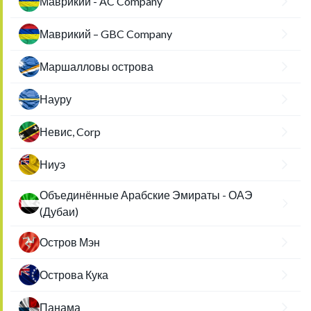
Маврикий - AC Company
Маврикий – GBC Company
Маршалловы острова
Науру
Невис, Corp
Ниуэ
Объединённые Арабские Эмираты - ОАЭ
(Дубаи)
Остров Мэн
Острова Кука
Панама