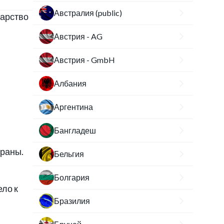
Австралия (public)
дарство
Австрия - AG
Австрия - GmbH
Албания
Аргентина
Бангладеш
траны.
Бельгия
Болгария
ело к
Бразилия