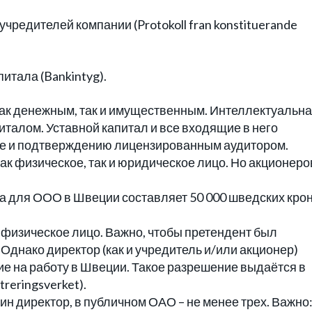
чредителей компании (Protokoll fran konstituerande
итала (Bankintyg).
как денежным, так и имущественным. Интеллектуальн
италом. Уставной капитал и все входящие в него
е и подтверждению лицензированным аудитором.
к физическое, так и юридическое лицо. Но акционеро
 для ООО в Швеции составляет 50 000 шведских крон
физическое лицо. Важно, чтобы претендент был
Однако директор (как и учредитель и/или акционер)
е на работу в Швеции. Такое разрешение выдаётся в
reringsverket).
 директор, в публичном ОАО – не менее трех. Важно: