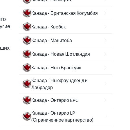
Канада - Британская Колумбия
что
угие
Канада - Квебек
Канада - Манитоба
аших
Канада - Новая Шотландия
Канада - Нью Брансуик
Канада - Ньюфаундленд и
Лабрадор
Канада - Онтарио EPC
Канада - Онтарио LP
(Ограниченное партнерство)