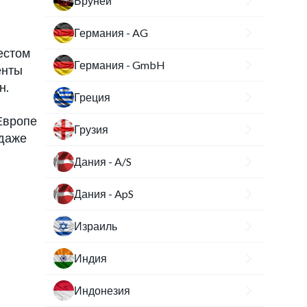
Бруней
Германия - AG
естом
Германия - GmbH
енты
н.
Греция
Европе
Грузия
 даже
Дания - A/S
Дания - ApS
Израиль
Индия
Индонезия