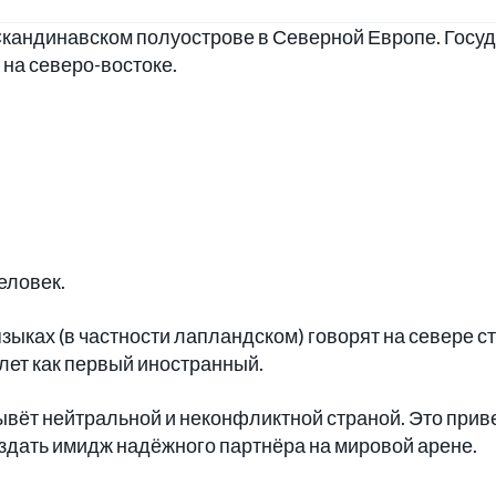
кандинавском полуострове в Северной Европе. Госу
 на северо-востоке.
еловек.
зыках (в частности лапландском) говорят на севере с
 лет как первый иностранный.
ывёт нейтральной и неконфликтной страной. Это прив
оздать имидж надёжного партнёра на мировой арене.