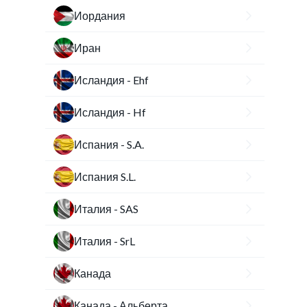
Иордания
Иран
Исландия - Ehf
Исландия - Hf
Испания - S.A.
Испания S.L.
Италия - SAS
Италия - SrL
Канада
Канада - Альберта