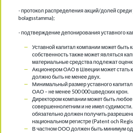
- протокол распределения акций/долей среди у
bolagsstamma);
- подтверждение депонирования уставного кап
Уставной капитал компании может быть 
собственность также может являться кап
материальные средства подлежат оценк
Акционером ОАО в Швеции может стать ка
должно быть не менее двух.
Минимальный размер уставного капитала
ОАО – не менее 500 000 шведских крон.
Директором компании может быть любое 
совершеннолетним и не имел судимости. 
обязательно должен получить разрешени
национальном регистре (Patent och Regist
В частном ООО должен быть минимум один