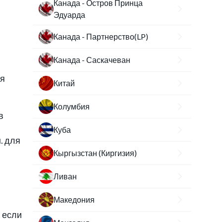
Канада - Остров Принца
Эдуарда
Канада - Партнерство(LP)
Канада - Саскачеван
ая
Китай
Колумбия
в
Куба
. для
Кыргызстан (Киргизия)
Ливан
Македония
 если