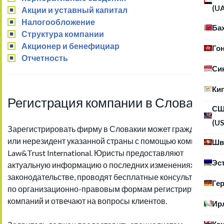
(U
Акции и уставный капитал
Налогообложение
Ба
Структура компании
Акционер и бенефициар
Го
Отчетность
Си
Ки
Регистрация компании в Словакии
С
(US
Зарегистрировать фирму в Словакии может гражданин
или нерезидент указанной страны с помощью компании
Шв
Law&Trust International. Юристы предоставляют
Эс
актуальную информацию о последних изменениях в
законодательстве, проводят бесплатные консультации
Ге
по организационно-правовым формам регистрируемых
компаний и отвечают на вопросы клиентов.
Ир
Ка