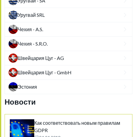
Уругвай - SA
Уругвай SRL
Чехия - A.S.
Чехия - S.R.O.
Швейцария Цуг - AG
Швейцария Цуг - GmbH
Эстония
Новости
Как соответствовать новым правилам
GDPR