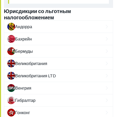
Юрисдикции со льготным
налогообложением
Андорра
Бахрейн
Бермуды
Великобритания
Великобритания LTD
Венгрия
Гибралтар
Гонконг