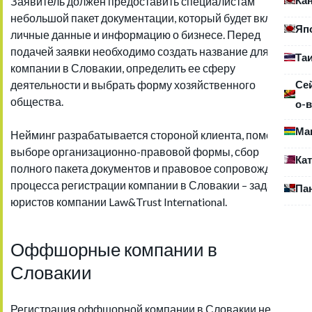
Заявитель должен предоставить специалистам
небольшой пакет документации, который будет включать
Яп
личные данные и информацию о бизнесе. Перед
подачей заявки необходимо создать название для
Та
компании в Словакии, определить ее сферу
Се
деятельности и выбрать форму хозяйственного
общества.
о-в
Ма
Нейминг разрабатывается стороной клиента, помощь в
выборе организационно-правовой формы, сбор
Ка
полного пакета документов и правовое сопровождение
процесса регистрации компании в Словакии – задачи
Па
юристов компании Law&Trust International.
Оффшорные компании в
Словакии
Регистрация оффшорной компании в Словакии не