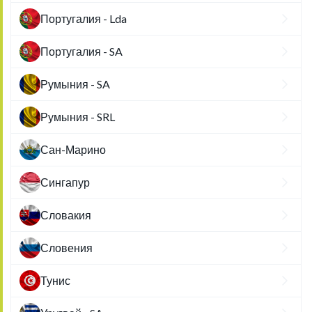
Португалия - Lda
Португалия - SA
Румыния - SA
Румыния - SRL
Сан-Марино
Сингапур
Словакия
Словения
Тунис