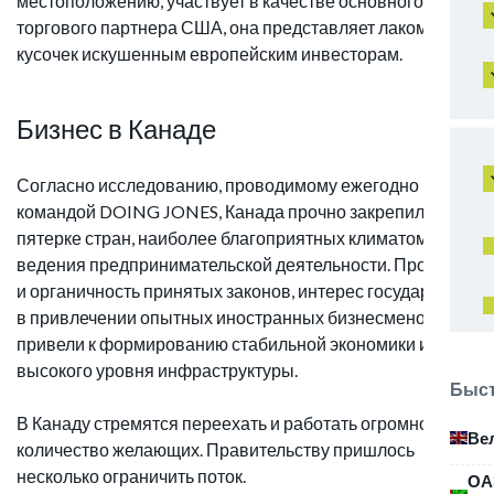
местоположению, участвует в качестве основного
торгового партнера США, она представляет лакомый
кусочек искушенным европейским инвесторам.
Бизнес в Канаде
Согласно исследованию, проводимому ежегодно
командой DOING JONES, Канада прочно закрепилась в
пятерке стран, наиболее благоприятных климатом
ведения предпринимательской деятельности. Простота
и органичность принятых законов, интерес государства
в привлечении опытных иностранных бизнесменов
привели к формированию стабильной экономики и
высокого уровня инфраструктуры.
Быст
В Канаду стремятся переехать и работать огромное
Ве
количество желающих. Правительству пришлось
несколько ограничить поток.
ОА