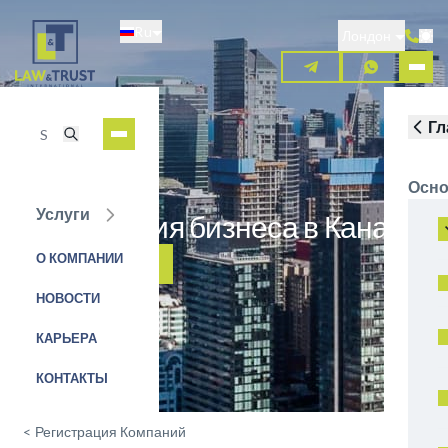
Перейти
Ru
к
Лондон
основному
содержанию
Гл
Осно
Услуги
Регистрация бизнеса в Канаде
О КОМПАНИИ
ЗАЯВКА НА УСЛУГУ
НОВОСТИ
КАРЬЕРА
КОНТАКТЫ
<
Регистрация Компаний