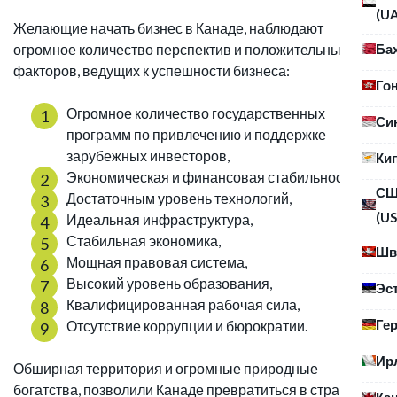
(U
Желающие начать бизнес в Канаде, наблюдают
Ба
огромное количество перспектив и положительных
факторов, ведущих к успешности бизнеса:
Го
Огромное количество государственных
Си
программ по привлечению и поддержке
зарубежных инвесторов,
Ки
Экономическая и финансовая стабильность,
С
Достаточным уровень технологий,
(US
Идеальная инфраструктура,
Стабильная экономика,
Шв
Мощная правовая система,
Высокий уровень образования,
Эс
Квалифицированная рабочая сила,
Ге
Отсутствие коррупции и бюрократии.
Ир
Обширная территория и огромные природные
богатства, позволили Канаде превратиться в страну
Ка