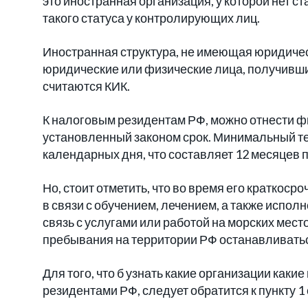
это иностранная организация, у которой нет с
такого статуса у контролирующих лиц.
Иностранная структура, не имеющая юридичес
юридические или физические лица, получивши
считаются КИК.
К налоговым резидентам РФ, можно отнести 
установленный законом срок. Минимальный т
календарных дня, что составляет 12 месяцев
Но, стоит отметить, что во время его краткоср
в связи с обучением, лечением, а также испо
связь с услугами или работой на морских ме
пребывания на территории РФ останавливатьс
Для того, что б узнать какие организации как
резидентами РФ, следует обратится к пункту 1 