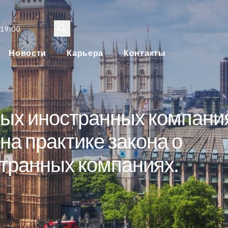
 19:00
Новости
Карьера
Контакты
мых иностранных компани
на практике закона о
транных компаниях.