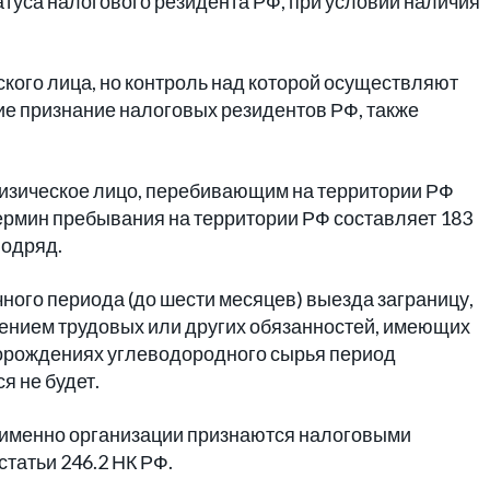
татуса налогового резидента РФ, при условии наличия
кого лица, но контроль над которой осуществляют
е признание налоговых резидентов РФ, также
физическое лицо, перебивающим на территории РФ
ермин пребывания на территории РФ составляет 183
 подряд.
очного периода (до шести месяцев) выезда заграницу,
лнением трудовых или других обязанностей, имеющих
сторождениях углеводородного сырья период
я не будет.
ие именно организации признаются налоговыми
статьи 246.2 НК РФ.