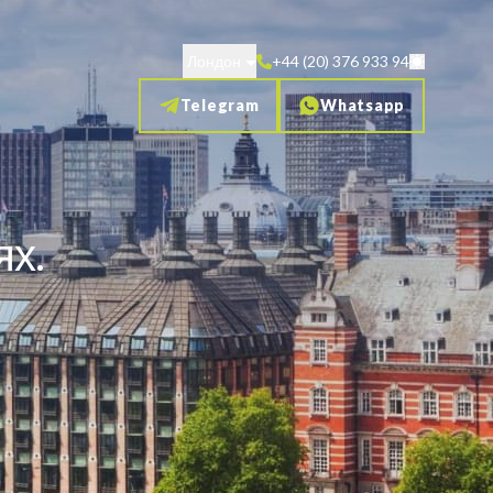
Лондон
+44 (20) 376 933 94
Telegram
Whatsapp
ях.