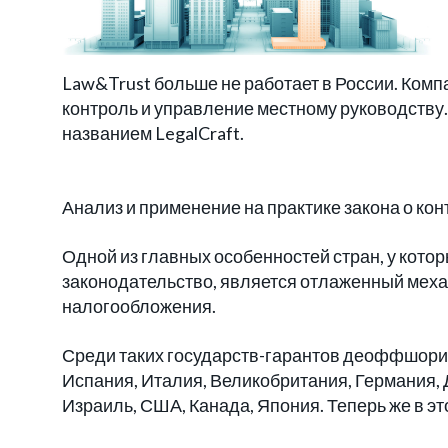
Law&Trust больше не работает в России. Ком
контроль и управление местному руководству.
названием LegalCraft.
Анализ и применение на практике закона о к
Одной из главных особенностей стран, у кот
законодательство, является отлаженный меха
налогообложения.
Среди таких государств-гарантов деоффшори
Испания, Италия, Великобритания, Германия, Д
Израиль, США, Канада, Япония. Теперь же в эт