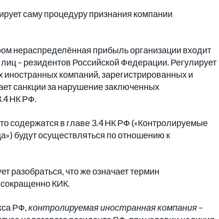
ирует саму процедуру признания компании
тором нераспределённая прибыль организации входит
лиц – резидентов Российской Федерации. Регулирует
 иностранных компаний, зарегистрированных и
ает санкции за нарушение заключенных
.4 НК РФ.
что содержатся в главе 3.4 НК РФ («Контролируемые
») будут осуществляться по отношению к
ет разобраться, что же означает термин
 сокращенно КИК.
кса РФ,
контролируемая иностранная компания
–