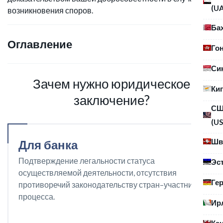
(U
возникновения споров.
Ба
Оглавление
Го
Си
Зачем нужно юридическое
Ки
заключение?
С
(US
Шв
Для банка
Подтверждение легальности статуса
Эс
осуществляемой деятельности, отсутствия
Ге
противоречий законодательству стран–участниц
процесса.
Ир
Ка