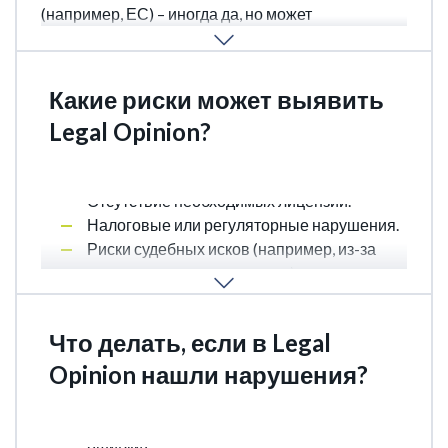
(например, ЕС) – иногда да, но может
потребоваться нотариальное заверение.
Какие риски может выявить
Legal Opinion?
Наши юристы проверяют:
Отсутствие необходимых лицензий.
Налоговые или регуляторные нарушения.
Риски судебных исков (например, из-за
неисполненных контрактов).
Проблемы с AML/CFT (если бизнес связан
с финансами).
Что делать, если в Legal
Opinion нашли нарушения?
Устранить недостатки (оформить
недостающие документы, исправить
ошибки).