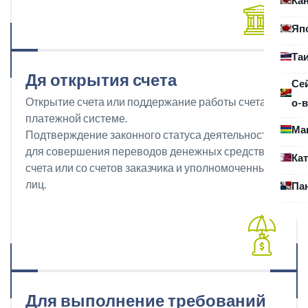
Яп
Та
Дя открытия счета
Се
Открытие счета или поддержание работы счета в
о-в
платежной системе.
Ма
Подтверждение законного статуса деятельности
для совершения переводов денежных средств на
Ка
счета или со счетов заказчика и уполномоченных
лиц.
Па
Для выполнение требований