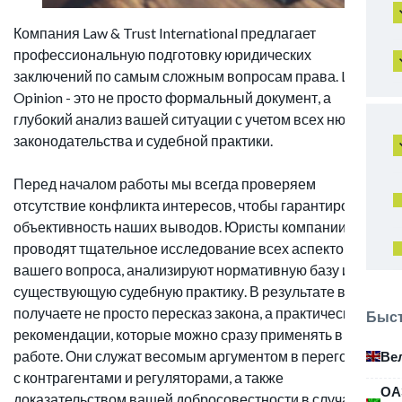
Компания Law & Trust International предлагает
профессиональную подготовку юридических
заключений по самым сложным вопросам права. Legal
Opinion - это не просто формальный документ, а
глубокий анализ вашей ситуации с учетом всех нюансов
законодательства и судебной практики.
Перед началом работы мы всегда проверяем
отсутствие конфликта интересов, чтобы гарантировать
объективность наших выводов. Юристы компании
проводят тщательное исследование всех аспектов
вашего вопроса, анализируют нормативную базу и
существующую судебную практику. В результате вы
получаете не просто пересказ закона, а практические
Быст
рекомендации, которые можно сразу применять в
работе. Они служат весомым аргументом в переговорах
Ве
с контрагентами и регуляторами, а также
ОА
доказательством вашей добросовестности в случае