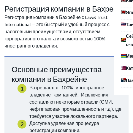
Регистрация компании в Бахрейне
Яп
Регистрация компании в Бахрейне с Law&Trust
International — это быстрый и удобный процесс с
Та
налоговыми преимуществами, отсутствием
Се
корпоративного налога и возможностью 100%
о-в
иностранного владения.
Ма
Основные преимущества
Ка
компании в Бахрейне
Па
Разрешается 100% иностранное
владение компанией. Исключения
составляют некоторые отрасли (СМИ,
нефтегазовая промышленность и т.д.), где
требуется участие локального партнера.
Доступна удаленная процедура
регистрации компании.