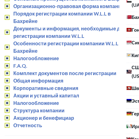
(U
Организационно-правовая форма компании
Порядок регистрации компании W.L.L в
Ба
Бахрейне
Документы и информация, необходимые для
Го
регистрации компании W.L.L
Си
Особенности регистрации компании W.L.L в
Бахрейне
Ки
Налогообложение
F.A.Q.
С
Комплект документов после регистрации
(US
Общая информация
Корпоративные сведения
Шв
Акции и уставный капитал
Эс
Налогообложение
Структура компании
Ге
Акционер и бенефициар
Отчетность
Ир
Ка