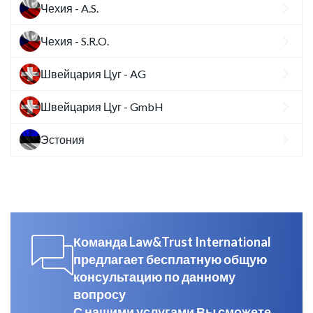
Чехия - A.S.
Чехия - S.R.O.
Швейцария Цуг - AG
Швейцария Цуг - GmbH
Эстония
Команда Law&Trust International
предлагает бесплатную общую
консультацию по данному
вопросу
С нашими услугами Вы сможете