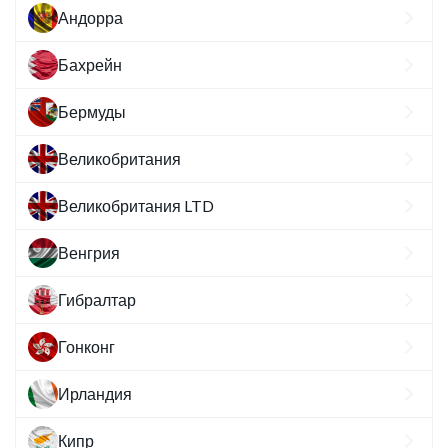
Андорра
Бахрейн
Бермуды
Великобритания
Великобритания LTD
Венгрия
Гибралтар
Гонконг
Ирландия
Кипр