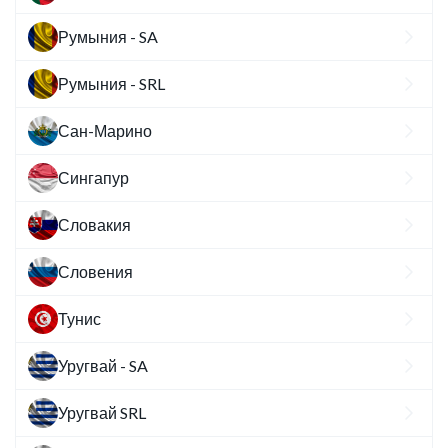
Румыния - SA
Румыния - SRL
Сан-Марино
Сингапур
Словакия
Словения
Тунис
Уругвай - SA
Уругвай SRL