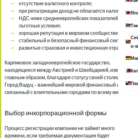
отсутствие валютного контроля;
при репатриации доход не облагается налогом;
Яп
НДС ниже среднеевропейских показателей, есть
Та
льготные условия;
хорошая репутация в мировом сообществе;
Се
стабильный и безопасный финансовый сектор;
о-в
развитые страховая и инвестиционная отрасли.
Ма
Карликовое западноевропейское государство,
находящееся между Австрией и Швейцарией, известно,
Ка
главным образом, благодаря статусу своей столицы.
Па
Город Вадуц – важнейший мировой финансовый центр,
связанный с влиятельными городами по всему миру.
Выбор инкорпорационной формы
Процесс регистрации компании не займет много
времени, если требуемая документация будет