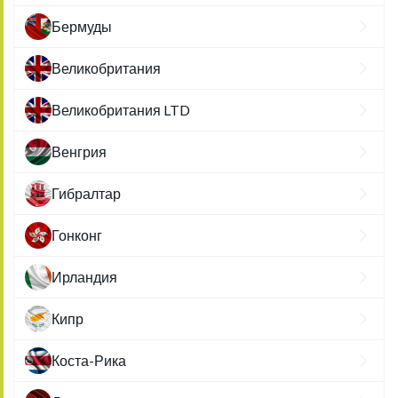
Бермуды
Великобритания
Великобритания LTD
Венгрия
Гибралтар
Гонконг
Ирландия
Кипр
Коста-Рика