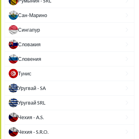
Румыния - SRL
Сан-Марино
Сингапур
Словакия
Словения
Тунис
Уругвай - SA
Уругвай SRL
Чехия - A.S.
Чехия - S.R.O.