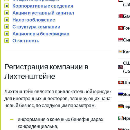
(U
Корпоративные сведения
Акции и уставный капитал
Ба
Налогообложение
Структура компании
Го
Акционер и бенефициар
Си
Отчетность
Ки
С
Регистрация компании в
(US
Лихтенштейне
Шв
Лихтенштейн является привлекательной юрисдикцией
Эс
для иностранных инвесторов, планирующих начать
новый бизнес, по следующим параметрам:
Ге
Ир
информация о конечных бенефициарах
конфиденциальна;
Ка