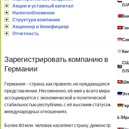
(U
Акции и уставный капитал
Налогообложение
Ба
Структура компании
Акционер и бенефициар
Го
Отчетность
Си
Ки
Зарегистрировать компанию в
С
Германии
(US
Шв
Германия – страна, как правило, не нуждающаяся в
представлении. Несомненно, её имя у всего мира
Эс
ассоциируется с экономической и политической
стабильностью республики, с её высоким статусом в
Ге
международных отношениях.
Ир
Более 80 млн. человек населяют страну, демонстрируя
Ка