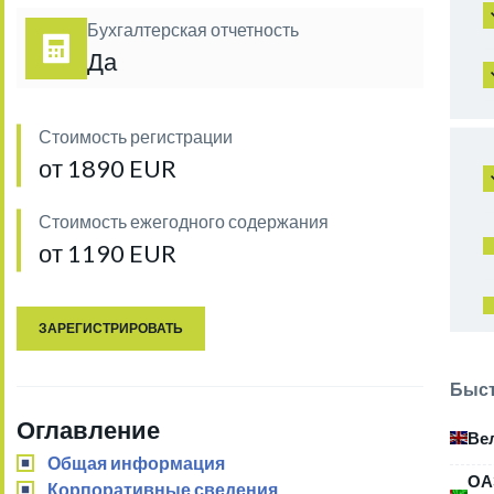
Бухгалтерская отчетность
Да
Стоимость регистрации
от 1890 EUR
Стоимость ежегодного содержания
от 1190 EUR
ЗАРЕГИСТРИРОВАТЬ
Быст
Оглавление
Ве
Общая информация
ОА
Корпоративные сведения