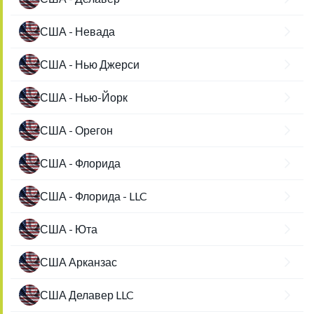
США - Невада
США - Нью Джерси
США - Нью-Йорк
США - Орегон
США - Флорида
США - Флорида - LLC
США - Юта
США Арканзас
США Делавер LLC