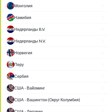
Монголия
Намибия
Нидерланды B.V.
Нидерланды N.V.
Норвегия
Перу
Сербия
США - Вайоминг
США - Вашингтон (Округ Колумбия)
США - Делавер