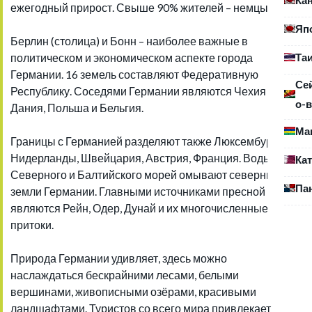
ежегодный прирост. Свыше 90% жителей – немцы.
Яп
Берлин (столица) и Бонн – наиболее важные в
Та
политическом и экономическом аспекте города
Германии. 16 земель составляют Федеративную
Се
Республику. Соседями Германии являются Чехия и
о-в
Дания, Польша и Бельгия.
Ма
Границы с Германией разделяют также Люксембург и
Нидерланды, Швейцария, Австрия, Франция. Воды
Ка
Северного и Балтийского морей омывают северные
Па
земли Германии. Главными источниками пресной воды
являются Рейн, Одер, Дунай и их многочисленные
притоки.
Природа Германии удивляет, здесь можно
наслаждаться бескрайними лесами, белыми
вершинами, живописными озёрами, красивыми
ландшафтами. Туристов со всего мира привлекает