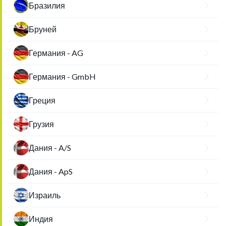
Бразилия
Бруней
Германия - AG
Германия - GmbH
Греция
Грузия
Дания - A/S
Дания - ApS
Израиль
Индия