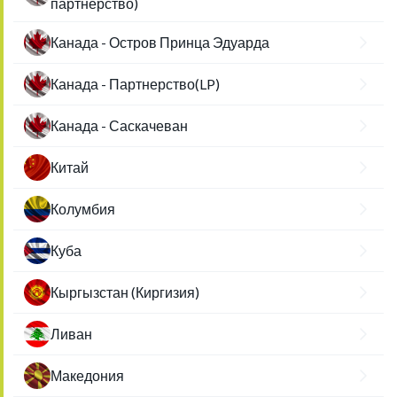
партнерство)
Канада - Остров Принца Эдуарда
Канада - Партнерство(LP)
Канада - Саскачеван
Китай
Колумбия
Куба
Кыргызстан (Киргизия)
Ливан
Македония