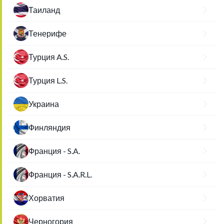
Таиланд
Тенерифе
Турция A.S.
Турция L.S.
Украина
Финляндия
Франция - S.A.
Франция - S.A.R.L.
Хорватия
Черногория