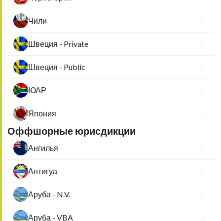
Чили
Швеция - Private
Швеция - Public
ЮАР
Япония
Оффшорные юрисдикции
Ангилья
Антигуа
Аруба - N.V.
Аруба - VBA