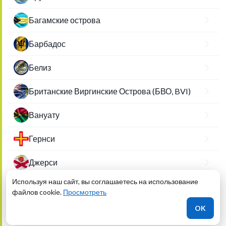
Багамские острова
Барбадос
Белиз
Британские Виргинские Острова (БВО, BVI)
Вануату
Гернси
Джерси
Используя наш сайт, вы соглашаетесь на использование
Доминика
файлов cookie.
Просмотреть
OK
Каймановы острова