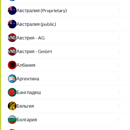
Австралия (Proprietary)
Австралия (public)
Австрия - AG
Австрия - GmbH
Албания
Аргентина
Бангладеш
Бельгия
Болгария