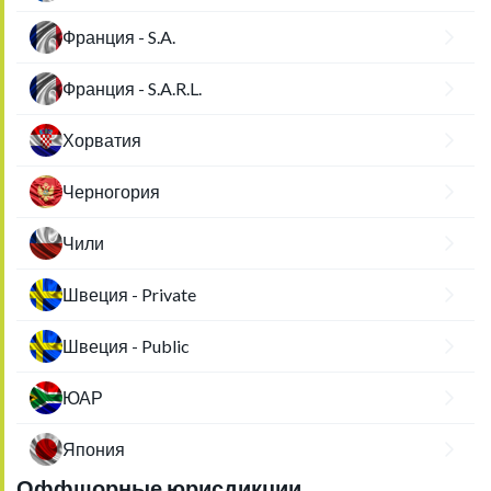
Франция - S.A.
Франция - S.A.R.L.
Хорватия
Черногория
Чили
Швеция - Private
Швеция - Public
ЮАР
Япония
Оффшорные юрисдикции