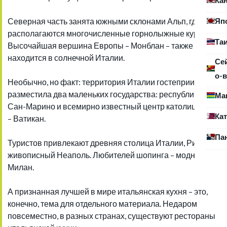
Яп
Северная часть занята южными склонами Альп, где
располагаются многочисленные горнолыжные курорты.
Та
Высочайшая вершина Европы – Монблан – также
находится в солнечной Италии.
Се
о-в
Необычно, но факт: территория Италии гостеприимно
разместила два маленьких государства: республику
Ма
Сан-Марино и всемирно известный центр католицизма
Ка
– Ватикан.
Па
Туристов привлекают древняя столица Италии, Рим,
живописный Неаполь. Любителей шопинга – модный
Милан.
А признанная лучшей в мире итальянская кухня – это,
конечно, тема для отдельного материала. Недаром
повсеместно, в разных странах, существуют рестораны