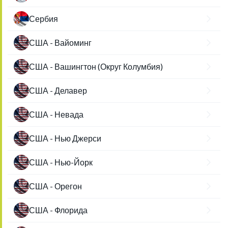
Сербия
США - Вайоминг
США - Вашингтон (Округ Колумбия)
США - Делавер
США - Невада
США - Нью Джерси
США - Нью-Йорк
США - Орегон
США - Флорида