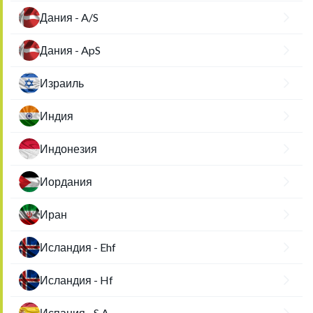
Дания - A/S
Дания - ApS
Израиль
Индия
Индонезия
Иордания
Иран
Исландия - Ehf
Исландия - Hf
Испания - S.A.