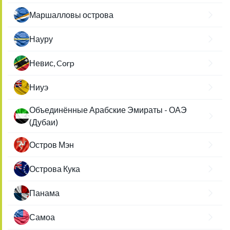
Маршалловы острова
Науру
Невис, Corp
Ниуэ
Объединённые Арабские Эмираты - ОАЭ
(Дубаи)
Остров Мэн
Острова Кука
Панама
Самоа