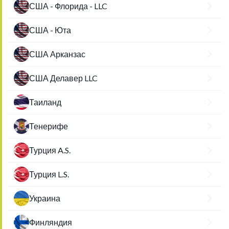
США - Флорида - LLC
США - Юта
США Арканзас
США Делавер LLC
Таиланд
Тенерифе
Турция A.S.
Турция L.S.
Украина
Финляндия