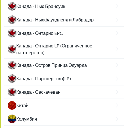
Канада - Нью Брансуик
Канада - Ньюфаундленд и Лабрадор
Канада - Онтарио EPC
Канада - Онтарио LP (Ограниченное
партнерство)
Канада - Остров Принца Эдуарда
Канада - Партнерство(LP)
Канада - Саскачеван
Китай
Колумбия