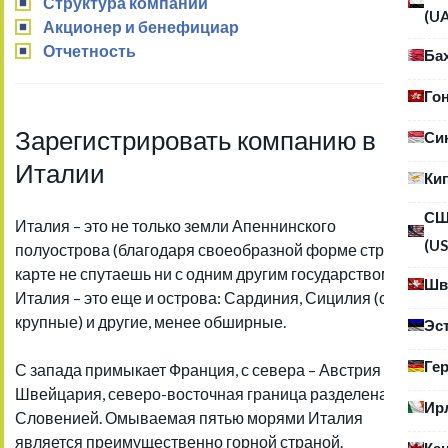
Структура компании
(U
Акционер и бенефициар
Отчетность
Ба
Го
Зарегистрировать компанию в
Си
Италии
Ки
С
Италия – это не только земли Апеннинского
(US
полуострова (благодаря своеобразной форме страну на
карте не спутаешь ни с одним другим государством).
Шв
Италия – это еще и острова: Сардиния, Сицилия (самые
крупные) и другие, менее обширные.
Эс
Ге
С запада примыкает Франция, с севера – Австрия и
Швейцария, северо-восточная граница разделена со
Ир
Словенией. Омываемая пятью морями Италия
является преимущественно горной страной.
Ка