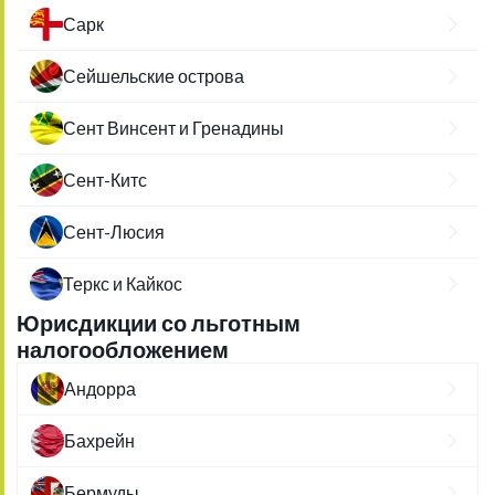
Сарк
Сейшельские острова
Сент Винсент и Гренадины
Сент-Китс
Сент-Люсия
Теркс и Кайкос
Юрисдикции со льготным
налогообложением
Андорра
Бахрейн
Бермуды