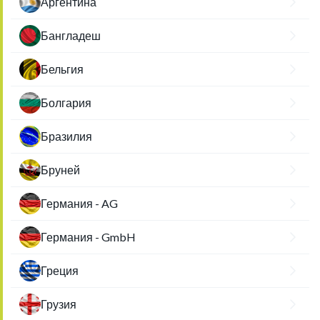
Аргентина
Бангладеш
Бельгия
Болгария
Бразилия
Бруней
Германия - AG
Германия - GmbH
Греция
Грузия