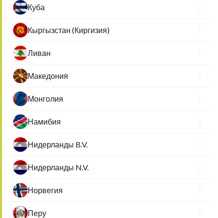
Куба
Кыргызстан (Киргизия)
Ливан
Македония
Монголия
Намибия
Нидерланды B.V.
Нидерланды N.V.
Норвегия
Перу