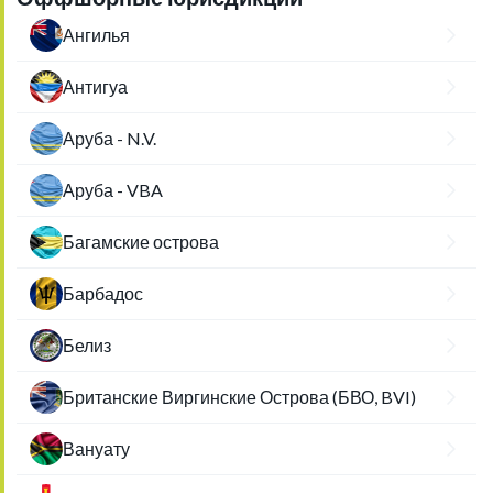
Ангилья
Антигуа
Аруба - N.V.
Аруба - VBA
Багамские острова
Барбадос
Белиз
Британские Виргинские Острова (БВО, BVI)
Вануату