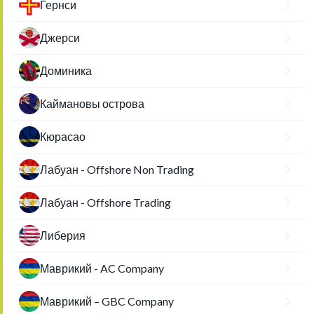
Гернси
Джерси
Доминика
Каймановы острова
Кюрасао
Лабуан - Offshore Non Trading
Лабуан - Offshore Trading
Либерия
Маврикий - AC Company
Маврикий – GBC Company