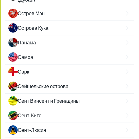
Остров Мэн
Острова Кука
Панама
Самоа
Сарк
Сейшельские острова
Сент Винсент и Гренадины
Сент-Китс
Сент-Люсия