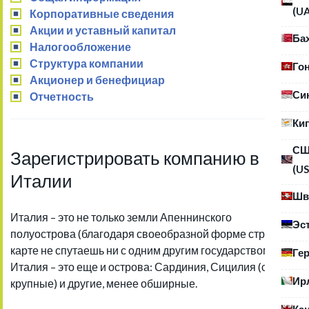
(U
Корпоративные сведения
Акции и уставный капитал
Ба
Налогообложение
Структура компании
Го
Акционер и бенефициар
Си
Отчетность
Ки
С
Зарегистрировать компанию в
(US
Италии
Шв
Италия – это не только земли Апеннинского
Эс
полуострова (благодаря своеобразной форме страну на
карте не спутаешь ни с одним другим государством).
Ге
Италия – это еще и острова: Сардиния, Сицилия (самые
Ир
крупные) и другие, менее обширные.
Ка