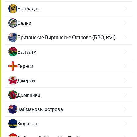
Барбадос
Белиз
Британские Виргинские Острова (БВО, BVI)
Вануату
Гернси
Джерси
Доминика
Каймановы острова
Кюрасао