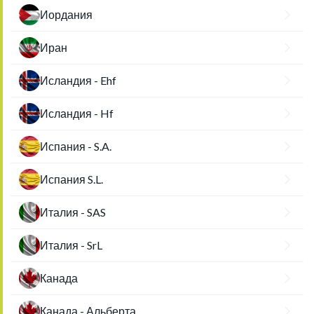
Иордания
Иран
Исландия - Ehf
Исландия - Hf
Испания - S.A.
Испания S.L.
Италия - SAS
Италия - SrL
Канада
Канада - Альберта