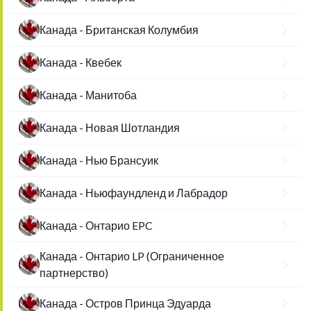
Канада - Британская Колумбия
Канада - Квебек
Канада - Манитоба
Канада - Новая Шотландия
Канада - Нью Брансуик
Канада - Ньюфаундленд и Лабрадор
Канада - Онтарио EPC
Канада - Онтарио LP (Ограниченное
партнерство)
Канада - Остров Принца Эдуарда