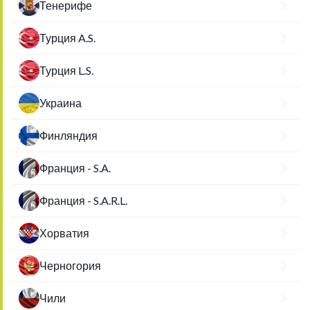
Тенерифе
Турция A.S.
Турция L.S.
Украина
Финляндия
Франция - S.A.
Франция - S.A.R.L.
Хорватия
Черногория
Чили