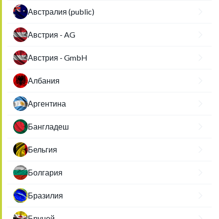
Австралия (public)
Австрия - AG
Австрия - GmbH
Албания
Аргентина
Бангладеш
Бельгия
Болгария
Бразилия
Бруней