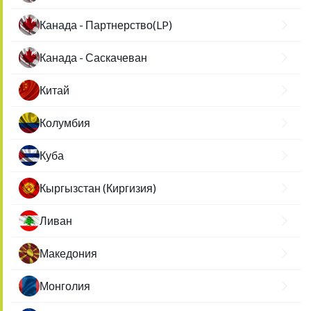
Канада - Партнерство(LP)
Канада - Саскачеван
Китай
Колумбия
Куба
Кыргызстан (Киргизия)
Ливан
Македония
Монголия