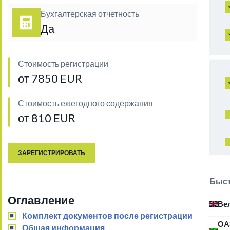
Бухгалтерская отчетность
Да
Стоимость регистрации
от 7850 EUR
Стоимость ежегодного содержания
от 810 EUR
ЗАРЕГИСТРИРОВАТЬ
Быст
Оглавление
Ве
Комплект документов после регистрации
ОА
Общая информация