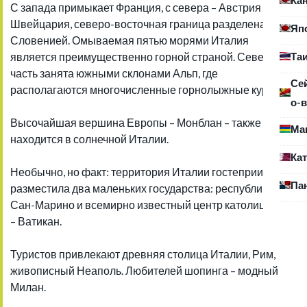
С запада примыкает Франция, с севера – Австрия и
Швейцария, северо-восточная граница разделена со
Яп
Словенией. Омываемая пятью морями Италия
Та
является преимущественно горной страной. Северная
часть занята южными склонами Альп, где
Се
располагаются многочисленные горнолыжные курорты.
о-в
Высочайшая вершина Европы – Монблан – также
Ма
находится в солнечной Италии.
Ка
Необычно, но факт: территория Италии гостеприимно
Па
разместила два маленьких государства: республику
Сан-Марино и всемирно известный центр католицизма
– Ватикан.
Туристов привлекают древняя столица Италии, Рим,
живописный Неаполь. Любителей шопинга – модный
Милан.