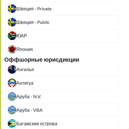
Швеция - Private
Швеция - Public
ЮАР
Япония
Оффшорные юрисдикции
Ангилья
Антигуа
Аруба - N.V.
Аруба - VBA
Багамские острова