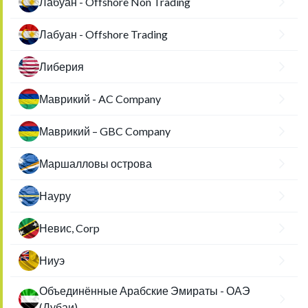
Лабуан - Offshore Non Trading
Лабуан - Offshore Trading
Либерия
Маврикий - AC Company
Маврикий – GBC Company
Маршалловы острова
Науру
Невис, Corp
Ниуэ
Объединённые Арабские Эмираты - ОАЭ
(Дубаи)