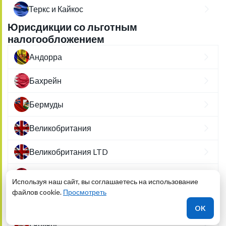
Теркс и Кайкос
Юрисдикции со льготным
налогообложением
Андорра
Бахрейн
Бермуды
Великобритания
Великобритания LTD
Венгрия
Используя наш сайт, вы соглашаетесь на использование
файлов cookie.
Просмотреть
Гибралтар
OK
Гонконг