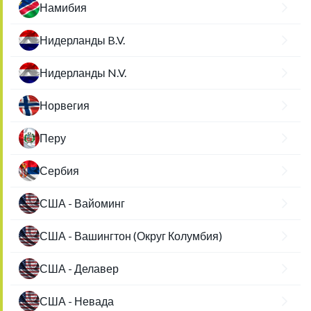
Намибия
Нидерланды B.V.
Нидерланды N.V.
Норвегия
Перу
Сербия
США - Вайоминг
США - Вашингтон (Округ Колумбия)
США - Делавер
США - Невада