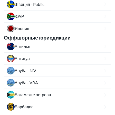
Швеция - Public
ЮАР
Япония
Оффшорные юрисдикции
Ангилья
Антигуа
Аруба - N.V.
Аруба - VBA
Багамские острова
Барбадос