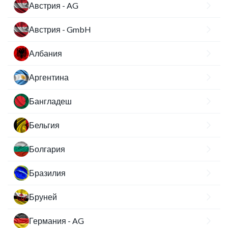
Австрия - AG
Австрия - GmbH
Албания
Аргентина
Бангладеш
Бельгия
Болгария
Бразилия
Бруней
Германия - AG