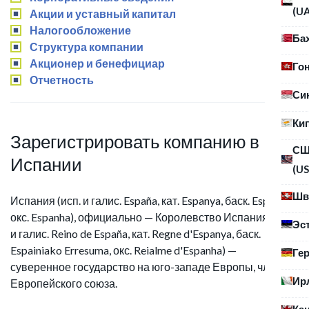
(U
Акции и уставный капитал
Налогообложение
Ба
Структура компании
Акционер и бенефициар
Го
Отчетность
Си
Ки
Зарегистрировать компанию в
С
Испании
(US
Шв
Испания (исп. и галис. España, кат. Espanya, баск. Espainia,
окс. Espanha), официально — Королевство Испания (исп.
Эс
и галис. Reino de España, кат. Regne d'Espanya, баск.
Espainiako Erresuma, окс. Reialme d'Espanha) —
Ге
суверенное государство на юго-западе Европы, член
Ир
Европейского союза.
Ка