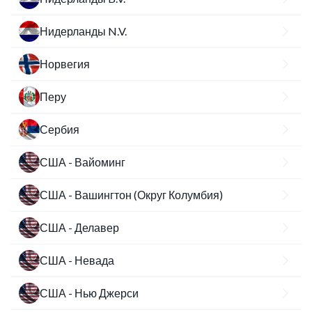
Нидерланды N.V.
Норвегия
Перу
Сербия
США - Вайоминг
США - Вашингтон (Округ Колумбия)
США - Делавер
США - Невада
США - Нью Джерси