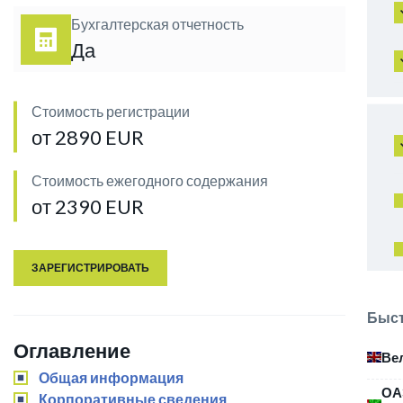
Бухгалтерская отчетность
Да
Стоимость регистрации
от 2890 EUR
Стоимость ежегодного содержания
от 2390 EUR
ЗАРЕГИСТРИРОВАТЬ
Быст
Оглавление
Ве
Общая информация
ОА
Корпоративные сведения