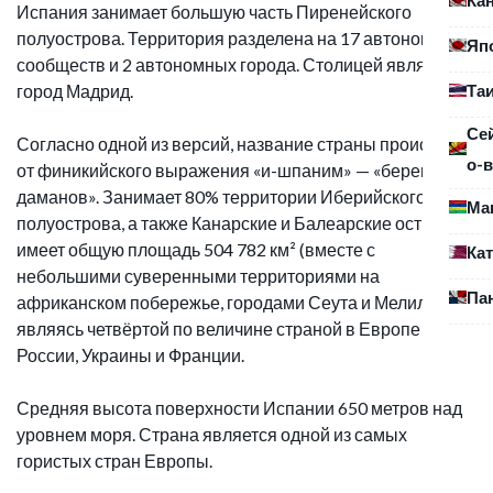
Испания занимает большую часть Пиренейского
полуострова. Территория разделена на 17 автономных
Яп
сообществ и 2 автономных города. Столицей является
Та
город Мадрид.
Се
Согласно одной из версий, название страны происходит
о-в
от финикийского выражения «и-шпаним» — «берег
даманов». Занимает 80% территории Иберийского
Ма
полуострова, а также Канарские и Балеарские острова,
имеет общую площадь 504 782 км² (вместе с
Ка
небольшими суверенными территориями на
Па
африканском побережье, городами Сеута и Мелилья),
являясь четвёртой по величине страной в Европе после
России, Украины и Франции.
Средняя высота поверхности Испании 650 метров над
уровнем моря. Страна является одной из самых
гористых стран Европы.