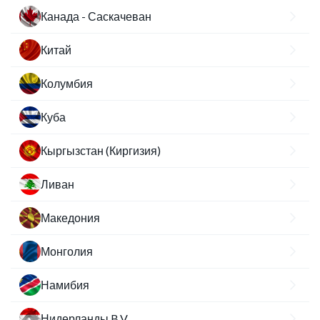
Канада - Саскачеван
Китай
Колумбия
Куба
Кыргызстан (Киргизия)
Ливан
Македония
Монголия
Намибия
Нидерланды B.V.