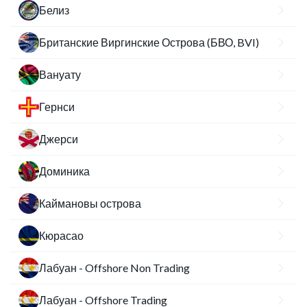
Белиз
Британские Виргинские Острова (БВО, BVI)
Вануату
Гернси
Джерси
Доминика
Каймановы острова
Кюрасао
Лабуан - Offshore Non Trading
Лабуан - Offshore Trading