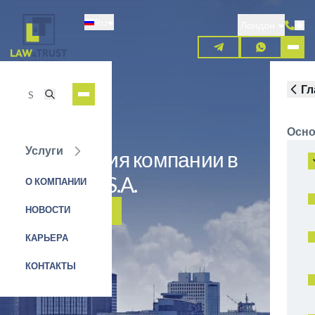
Перейти
Ru
к
Лондон
основному
содержанию
Гл
Осно
Услуги
Регистрация компании в
Испании - S.A.
О КОМПАНИИ
НОВОСТИ
ЗАЯВКА НА УСЛУГУ
КАРЬЕРА
КОНТАКТЫ