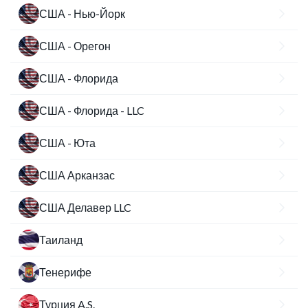
США - Нью-Йорк
США - Орегон
США - Флорида
США - Флорида - LLC
США - Юта
США Арканзас
США Делавер LLC
Таиланд
Тенерифе
Турция A.S.