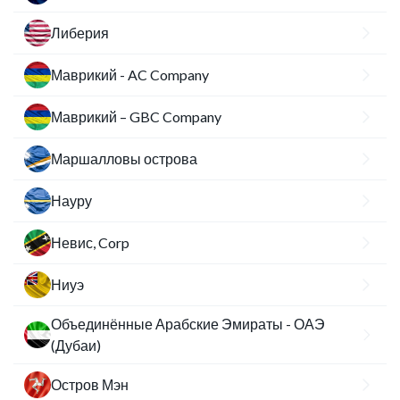
Либерия
Маврикий - AC Company
Маврикий – GBC Company
Маршалловы острова
Науру
Невис, Corp
Ниуэ
Объединённые Арабские Эмираты - ОАЭ
(Дубаи)
Остров Мэн