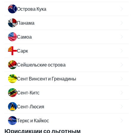
Острова Кука
Панама
Самоа
Сарк
Сейшельские острова
Сент Винсент и Гренадины
Сент-Китс
Сент-Люсия
Теркс и Кайкос
Юрисдикции со льготным