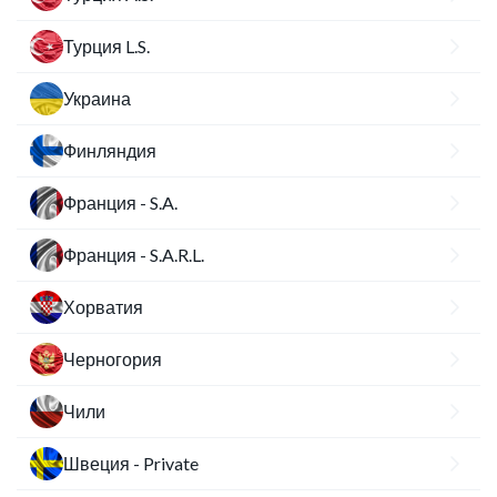
Турция L.S.
Украина
Финляндия
Франция - S.A.
Франция - S.A.R.L.
Хорватия
Черногория
Чили
Швеция - Private