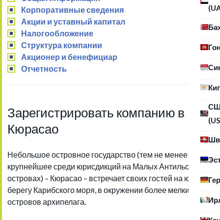
(U
Корпоративные сведения
Акции и уставный капитал
Ба
Налогообложение
Структура компании
Го
Акционер и бенефициар
Си
Отчетность
Ки
С
Зарегистрировать компанию в
(US
Кюрасао
Шв
Небольшое островное государство (тем не менее
Эс
крупнейшее среди юрисдикций на Малых Антильских
островах) – Кюрасао – встречает своих гостей на южном
Ге
берегу Карибского моря, в окружении более мелких
Ир
островов архипелага.
Ка