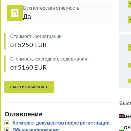
Бухгалтерская отчетность
Да
Стоимость регистрации
от 5250 EUR
Стоимость ежегодного содержания
от 5160 EUR
ЗАРЕГИСТРИРОВАТЬ
Быст
Оглавление
Ве
Комплект документов после регистрации
ОА
Общая информация