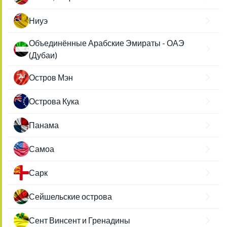
Ниуэ
Объединённые Арабские Эмираты - ОАЭ
(Дубаи)
Остров Мэн
Острова Кука
Панама
Самоа
Сарк
Сейшельские острова
Сент Винсент и Гренадины