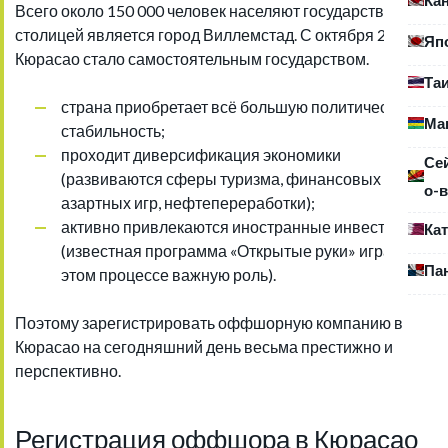
Всего около 150 000 человек населяют государство, его
столицей является город Виллемстад. С октября 2010
Яп
Кюрасао стало самостоятельным государством.
Та
страна приобретает всё большую политическую
Ма
стабильность;
проходит диверсификация экономики
Се
(развиваются сферы туризма, финансовых услуг,
о-в
азартных игр, нефтепереработки);
активно привлекаются иностранные инвестиции
Ка
(известная программа «Открытые руки» играет в
Па
этом процессе важную роль).
Поэтому зарегистрировать оффшорную компанию в
Кюрасао на сегодняшний день весьма престижно и
перспективно.
Регистрация оффшора в Кюрасао