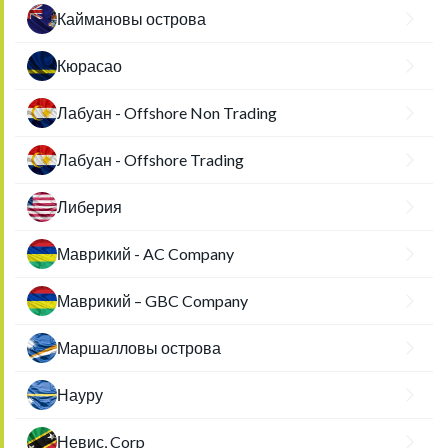
Каймановы острова
Кюрасао
Лабуан - Offshore Non Trading
Лабуан - Offshore Trading
Либерия
Маврикий - AC Company
Маврикий – GBC Company
Маршалловы острова
Науру
Невис, Corp