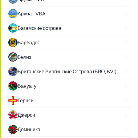
Аруба - VBA
Багамские острова
Барбадос
Белиз
Британские Виргинские Острова (БВО, BVI)
Вануату
Гернси
Джерси
Доминика