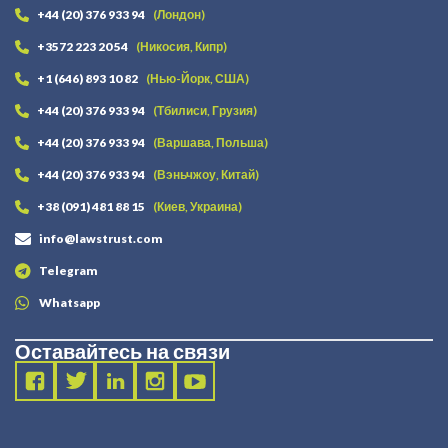
+44 (20) 376 933 94
(Лондон)
+3572 223 20 54
(Никосия, Кипр)
+1 (646) 893 10 82
(Нью-Йорк, США)
+44 (20) 376 933 94
(Тбилиси, Грузия)
+44 (20) 376 933 94
(Варшава, Польша)
+44 (20) 376 933 94
(Вэньчжоу, Китай)
+38 (091) 481 88 15
(Киев, Украина)
info@lawstrust.com
Telegram
Whatsapp
Оставайтесь на связи