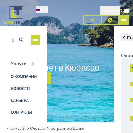
Перейти
Ru
к
Лондон
основному
содержанию
Гл
Осно
Услуги
Открыть счет в Кюрасао
О КОМПАНИИ
ЗАЯВКА НА УСЛУГУ
НОВОСТИ
КАРЬЕРА
КОНТАКТЫ
<
Открытие Счета в Иностранном Банке