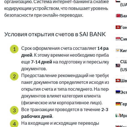
организацию. Система интернет-банкинга снабжена
(U
кодирующим устройством, что повышает уровень
безопасности при онлайн-переводах.
Ба
Го
Условия открытия счетов в SAI BANK
Си
Срок оформления счета составляет
14 рабочих
Ки
дней
. К этому времени необходимо прибавлять
С
еще
7-14 дней
на подготовку и пересылку
документов.
(US
Предоставление рекомендаций не требуется, а
Шв
пакет документов определяется исходя из целей
открытия счета и типа последнего. На перечень
Эс
документов влияет категория клиента
(физическое или корпоративное лицо).
Ге
Все транзакции проводятся в течение
2-3
Ир
рабочих дней
.
На входящие и исходящие переводы
Ка