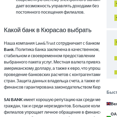
дает возможность управлять доходами без
постоянного посещения филиалов.
Какой банк в Кюрасао выбрать
Наша компания Law&Trust сотрудничает с банком
SAI
Bank
. Политика банка заключена в качественном,
стабильном и своевременном предоставлении
выбранного пакета услуг. Местная валюта привязана к
американскому доллару, а также к евро, что упрощает
проведение банковских расчетов с контрагентами иных
стран. Защита данных владельца счета, а также его
финансов гарантирована законодательством Кюрасао.
Быст
SAI BANK
имеет хорошую репутацию как среди местных
Ве
граждан, так и среди нерезидентов. Большое количество
филиалов упрощает личное обращение в финансовую
ОА