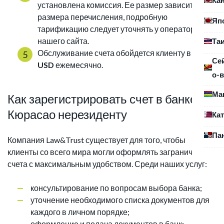
установлена комиссия. Ее размер зависит от
размера перечисления, подробную
Яп
тарификацию следует уточнять у операторов
нашего сайта.
Та
Обслуживание счета обойдется клиенту в
15
Се
USD
ежемесячно.
о-в
Ма
Как зарегистрировать счет в банке
Кюрасао нерезиденту
Ка
Па
Компания Law&Trust существует для того, чтобы
клиенты со всего мира могли оформлять заграничные
счета с максимальным удобством. Среди наших услуг:
консультирование по вопросам выбора банка;
уточнение необходимого списка документов для
каждого в личном порядке;
оформление и подача документов в банк;