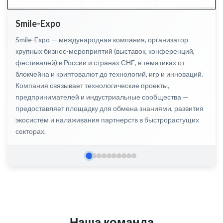
Smile-Expo
Smile-Expo — международная компания, организатор
крупных бизнес-мероприятий (выставок, конференций,
фестивалей) в России и странах СНГ, в тематиках от
блокчейна и криптовалют до технологий, игр и инноваций.
Компания связывает технологические проекты,
предпринимателей и индустриальные сообщества —
предоставляет площадку для обмена знаниями, развития
экосистем и налаживания партнерств в быстрорастущих
секторах.
Слайд 2
Слайд 3
Слайд 4
Слайд 5
Слайд 6
Слайд 7
Слайд 8
Слайд 9
Слайд 10
Слайд 1
Наша
команда