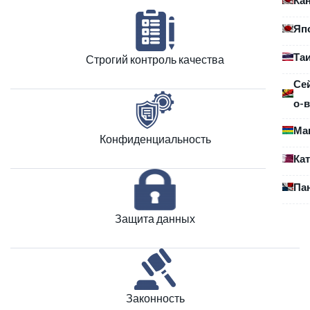
Яп
Та
Строгий контроль качества
Се
о-в
Ма
Конфиденциальность
Ка
Па
Защита данных
Законность