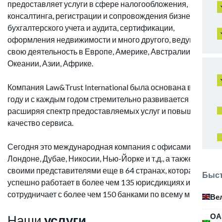
предоставляет услуги в сфере налогообложения,
консалтинга, регистрации и сопровождения бизнеса,
бухгалтерского учета и аудита, сертификации,
оформления недвижимости и много другого, ведущая
свою деятельность в Европе, Америке, Австралии и
Океании, Азии, Африке.
Компания Law&Trust International была основана в 2003
году и с каждым годом стремительно развивается
расширяя спектр предоставляемых услуг и повышая
качество сервиса.
Сегодня это международная компания с офисами в
Лондоне, Дубае, Никосии, Нью-Йорке и т.д., а также со
своими представителями еще в 64 странах, которая
Быст
успешно работает в более чем 135 юрисдикциях и
сотрудничает с более чем 150 банками по всему миру.
Ве
ОА
Наши
услуги