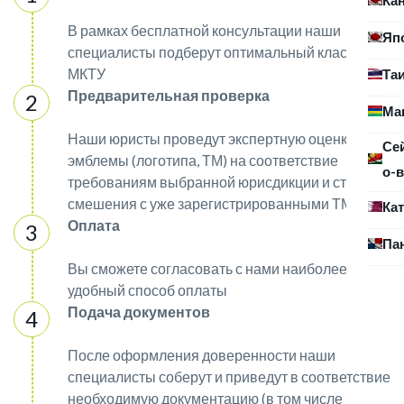
В рамках бесплатной консультации наши
Яп
специалисты подберут оптимальный класс
МКТУ
Та
Предварительная проверка
Ма
Наши юристы проведут экспертную оценку
Се
эмблемы (логотипа, ТМ) на соответствие
о-в
требованиям выбранной юрисдикции и степени
смешения с уже зарегистрированными ТМ
Ка
Оплата
Па
Вы сможете согласовать с нами наиболее
удобный способ оплаты
Подача документов
После оформления доверенности наши
специалисты соберут и приведут в соответствие
необходимую документацию (в том числе