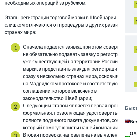
необходимых операций за рубежом.
Этапы регистрации торговой марки в Швейцарии не
слишком отличаются от процедуры в других развитых
странах мира:
Сначала подается заявка, при этом совершенно
не обязательно подавать заявку о регистрации
уже существующей на территории России
марки, а представить знак для регистрации
сразу в нескольких странах мира, основываясь
на Мадридском протоколе и соответствующем
соглашении, которое включено в
законодательство Швейцарии;
Следующим этапом является первая проверка,
Быст
формальная, позволяющая удостовериться в
полноте поданного пакета документов, собрать
Ве
который помогут юристы нашей компании;
ОА
Вторая проверка направлена на выявление тех