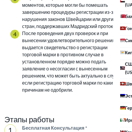
(U
моментов, которые могли бы помешать
завершению процедуры регистрации из-за
Ба
нарушения законов Швейцарии или других
стран, поддержавших Мадридский протокол;
Го
После проведения двух проверок и при
вынесении удовлетворительного решения,
Си
выдается свидетельство о регистрации
Ки
торговой марки в противном случае в
установленном порядке можно подать
С
заявление о несогласии с вынесенным
(US
решением, что может быть актуально в случае,
если регистрацию торговой марки по каким-то
Шв
причинам не одобрили.
Эс
Ге
Этапы работы
Ир
Бесплатная Консультация *
Ка