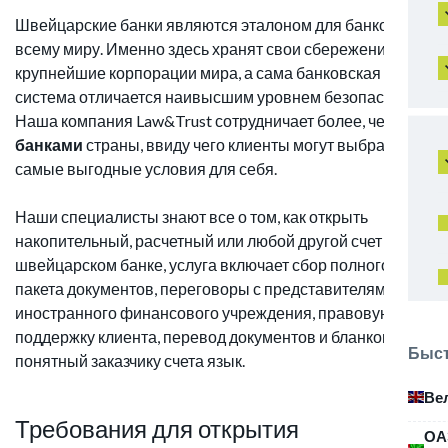
Швейцарские банки являются эталоном для банков по
всему миру. Именно здесь хранят свои сбережения
крупнейшие корпорации мира, а сама банковская
система отличается наивысшим уровнем безопасности.
Наша компания Law&Trust сотрудничает более, чем с
20
банками
страны, ввиду чего клиенты могут выбрать
самые выгодные условия для себя.
Наши специалисты знают все о том, как открыть
накопительный, расчетный или любой другой счет в
швейцарском банке, услуга включает сбор полного
пакета документов, переговоры с представителями
иностранного финансового учреждения, правовую
поддержку клиента, перевод документов и бланков на
Быст
понятный заказчику счета язык.
Ве
Требования для открытия
ОА