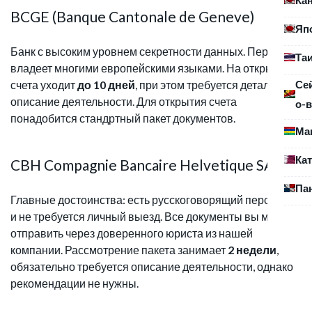
BCGE (Banque Cantonale de Geneve)
Яп
Банк с высоким уровнем секретности данных. Персонал
Та
владеет многими европейскими языками. На открытие
Се
счета уходит
до 10 дней
, при этом требуется детальное
описание деятельности. Для открытия счета
о-в
понадобится стандртный пакет документов.
Ма
Ка
CBH Compagnie Bancaire Helvetique SA
Па
Главные достоинства: есть русскоговорящий персонал
и не требуется личный выезд. Все документы вы можете
отправить через доверенного юриста из нашей
компании. Рассмотрение пакета занимает
2 недели
,
обязательно требуется описание деятельности, однако
рекомендации не нужны.