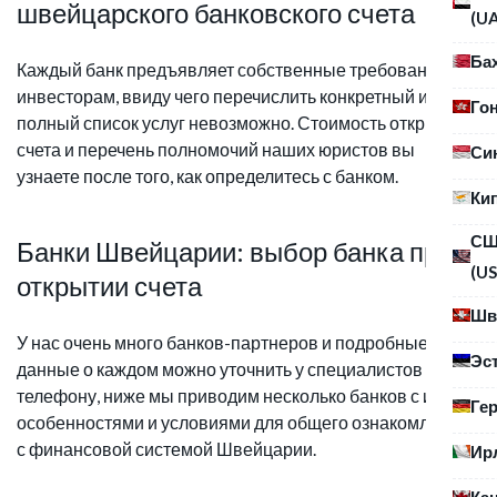
швейцарского банковского счета
(U
Ба
Каждый банк предъявляет собственные требования к
инвесторам, ввиду чего перечислить конкретный и
Го
полный список услуг невозможно. Стоимость открытия
счета и перечень полномочий наших юристов вы
Си
узнаете после того, как определитесь с банком.
Ки
С
Банки Швейцарии: выбор банка при
(US
открытии счета
Шв
У нас очень много банков-партнеров и подробные
Эс
данные о каждом можно уточнить у специалистов по
телефону, ниже мы приводим несколько банков с их
Ге
особенностями и условиями для общего ознакомления
с финансовой системой Швейцарии.
Ир
Ка