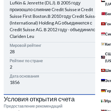
Lufkin & Jenrette (DLJ). В 2005 году
(U
произошло слияние Credit Suisse и Credit
Ба
Suisse First Boston.В 2010 году Credit Suisse
(International) Holding AG объединился с
Го
Credit Suisse AG. В 2012 году - объединился с
Си
Clariden Leu
Ки
Мировой рейтинг
28
С
Рейтинг по стране
(US
2
Шв
Дата основания
Эс
1856
Ге
Условия открытия счета
Ир
Предоставление рекомендаций
Ка