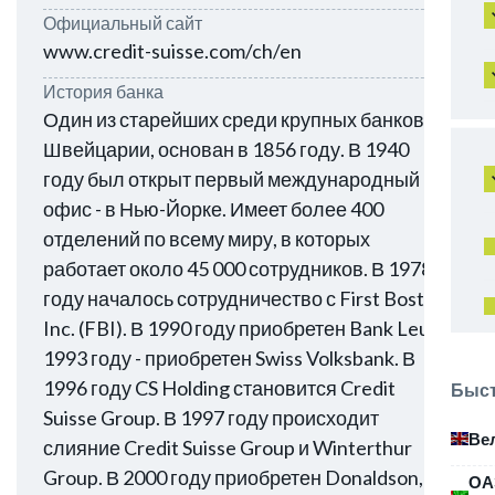
Официальный сайт
www.credit-suisse.com/ch/en
История банка
Один из старейших среди крупных банков
Швейцарии, основан в 1856 году. В 1940
году был открыт первый международный
офис - в Нью-Йорке. Имеет более 400
отделений по всему миру, в которых
работает около 45 000 сотрудников. В 1978
году началось сотрудничество с First Boston
Inc. (FBI). В 1990 году приобретен Bank Leu. В
1993 году - приобретен Swiss Volksbank. В
1996 году CS Holding становится Credit
Быст
Suisse Group. В 1997 году происходит
Ве
слияние Credit Suisse Group и Winterthur
Group. В 2000 году приобретен Donaldson,
ОА