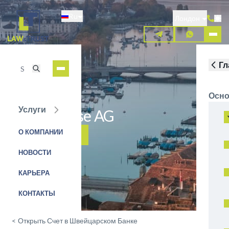
Перейти
Ru
к
Лондон
основному
содержанию
Гл
Осно
Услуги
Credit Suisse AG
О КОМПАНИИ
ЗАЯВКА НА УСЛУГУ
НОВОСТИ
КАРЬЕРА
КОНТАКТЫ
<
Открыть Счет в Швейцарском Банке