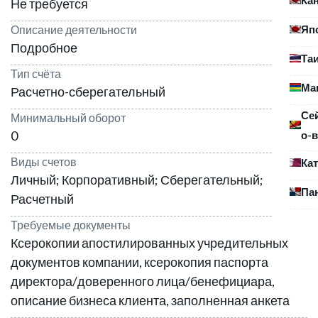
Не требуется
Яп
Описание деятельности
Подробное
Та
Тип счёта
Ма
Расчетно-сберегательный
Се
Минимальный оборот
0
о-в
Виды счетов
Ка
Личный; Корпоративный; Сберегательный;
Па
Расчетный
Требуемые документы
Ксерокопии апостилированных учредительных
документов компании, ксерокопия паспорта
директора/доверенного лица/бенефициара,
описание бизнеса клиента, заполненная анкета