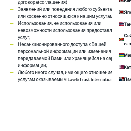
договора(соглашения)
Заявлений или поведения любого субъекта прямо
Яп
или косвенно относящихся к нашим услугам;
Использования, не использования или
Та
невозможности использования предоставленных
Се
услуг;
о-в
Несанкционированного доступа к Вашей
персональной информации или изменения
Ма
передаваемой Вами или хранящейся на сервере
информации;
Ка
Любого иного случая, имеющего отношение к
Па
услугам оказываемым Law&Trust International.