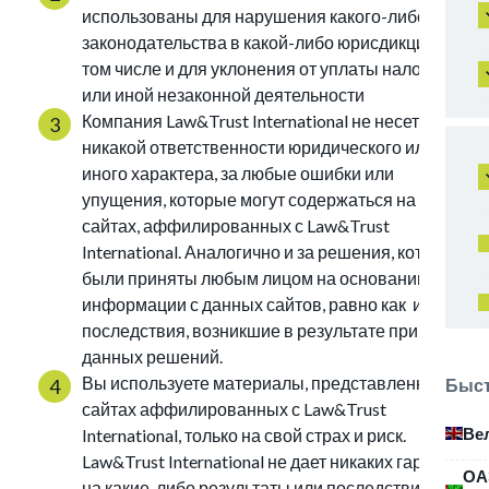
использованы для нарушения какого-либо
законодательства в какой-либо юрисдикции, в
том числе и для уклонения от уплаты налогов
или иной незаконной деятельности
Компания Law&Trust International не несет
никакой ответственности юридического или
иного характера, за любые ошибки или
упущения, которые могут содержаться на
сайтах, аффилированных с Law&Trust
International. Аналогично и за решения, которые
были приняты любым лицом на основании
информации с данных сайтов, равно как и за
последствия, возникшие в результате принятия
данных решений.
Вы используете материалы, представленные на
Быст
сайтах аффилированных с Law&Trust
Ве
International, только на свой страх и риск.
Law&Trust International не дает никаких гарантий
ОА
на какие-либо результаты или последствия.