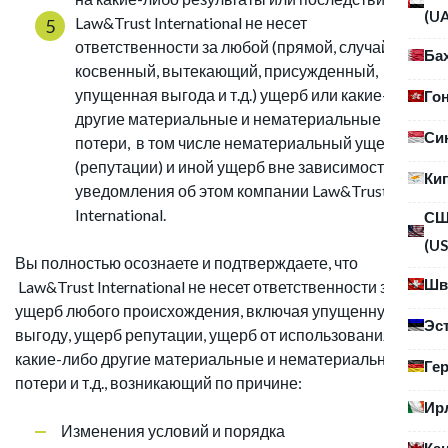
(U
Law&Trust International не несет
ответственности за любой (прямой, случайный,
Ба
косвенный, вытекающий, присужденный,
упущенная выгода и т.д.) ущерб или какие-либо
Го
другие материальные и нематериальные
Си
потери, в том числе нематериальный ущерб
(репутации) и иной ущерб вне зависимости от
Ки
уведомления об этом компании Law&Trust
International.
С
(US
Вы полностью осознаете и подтверждаете, что
Шв
Law&Trust International не несет ответственности за
ущерб любого происхождения, включая упущенную
Эс
выгоду, ущерб репутации, ущерб от использования, или
какие-либо другие материальные и нематериальные
Ге
потери и т.д., возникающий по причине:
Ир
Изменения условий и порядка
Ка