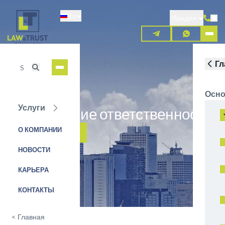
Перейти
Ru
к
Лондон
основному
содержанию
Гл
Осно
Услуги
Ограничение ответственности
О КОМПАНИИ
ЗАЯВКА НА УСЛУГУ
НОВОСТИ
КАРЬЕРА
КОНТАКТЫ
<
Главная