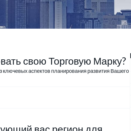
овать свою Торговую Марку?
из ключевых аспектов планирования развития Вашего
ующий вас регион для