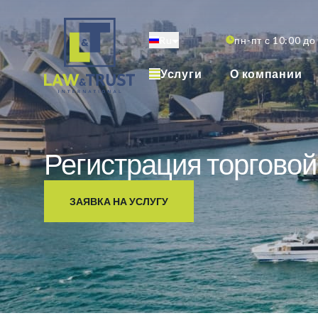
Перейти
к
Ru
пн-пт с 10:00 до
основному
содержанию
Услуги
О компании
Регистрация торговой
ЗАЯВКА НА УСЛУГУ