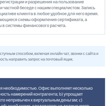
 регистрации и разрешения на пользование
и частной беседе с нашим специалистом. Запись
циативе клиента в любое удобное для него время.
сающиеся схемы оформления сертификата, а
 в системы финансового расчета.
упным способом, включая онлайн чат, звонки с сайта и
ость направить запрос на почтовый ящик.
я необходимостью. Офис выполняет несколько
ность намерений контрагента; b) упрощает
 кто непривычен к виртуальным деньгам; c)
 обычной схеме, следовательно должно иметь