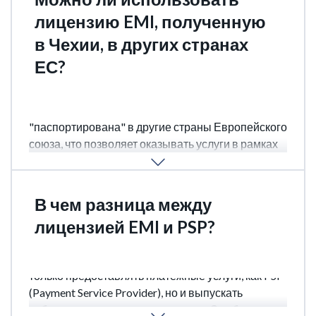
лицензию EMI, полученную
в Чехии, в других странах
ЕС?
Да, лицензия EMI, выданная Чешским
национальным банком, может быть
"паспортирована" в другие страны Европейского
союза, что позволяет оказывать услуги в рамках
всего ЕС без необходимости получения
дополнительных лицензий.
В чем разница между
лицензией EMI и PSP?
EMI (Electronic Money Institution) позволяет не
только предоставлять платежные услуги, как PSP
(Payment Service Provider), но и выпускать
собственные электронные деньги. Это более