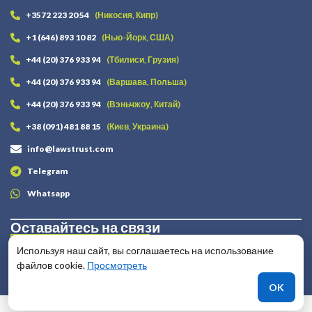
+3572 223 20 54
(Никосия, Кипр)
+1 (646) 893 10 82
(Нью-Йорк, США)
+44 (20) 376 933 94
(Тбилиси, Грузия)
+44 (20) 376 933 94
(Варшава, Польша)
+44 (20) 376 933 94
(Вэньчжоу, Китай)
+38 (091) 481 88 15
(Киев, Украина)
info@lawstrust.com
Telegram
Whatsapp
Оставайтесь на связи
Используя наш сайт, вы соглашаетесь на использование
файлов cookie.
Просмотреть
OK