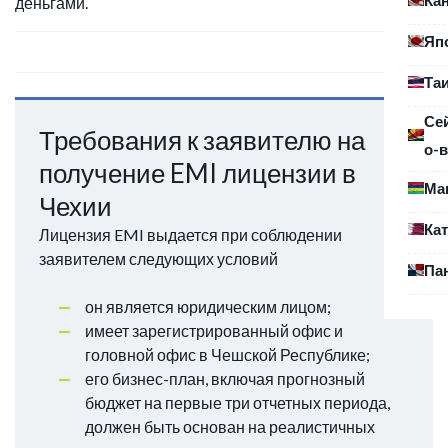
деньгами.
Яп
Та
Се
Требования к заявителю на
о-в
получение EMI лицензии в
Ма
Чехии
Ка
Лицензия EMI выдается при соблюдении
заявителем следующих условий
Па
он является юридическим лицом;
имеет зарегистрированный офис и
головной офис в Чешской Республике;
его бизнес-план, включая прогнозный
бюджет на первые три отчетных периода,
должен быть основан на реалистичных