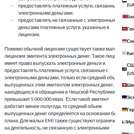
(U
предоставлять платежные услуги, связанные с
электронными деньгами;
Ба
предоставлять не связанные с электронными
деньгами платежные услуги, указанные в
Го
лицензии.
Си
Помимо обычной лицензии существует также малая
Ки
лицензия эмитента электронных денег. Такое лицо
имеет право выпускать электронные деньги и
С
предоставлять платежные услуги, связанные с
(US
электронными деньгами, только если средний объем
выпущенных этим эмитентом электронных денег,
Шв
находящихся в обращении в Чешской Республике, не
Эс
превышает 5 000 000 евро. Если такой эмитент
работает менее полугода, то средний объем
Ге
выпущенных денег определяется на основании бизнес
плана. Для малых EMI также существуют ограничения
Ир
на деятельность, не связанную с электронными
Ка