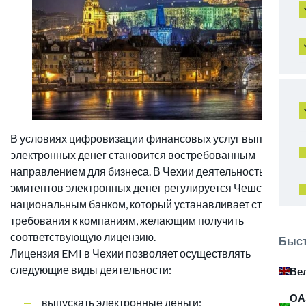
В условиях цифровизации финансовых услуг выпуск
электронных денег становится востребованным
направлением для бизнеса. В Чехии деятельность
эмитентов электронных денег регулируется Чешским
национальным банком, который устанавливает строгие
требования к компаниям, желающим получить
соответствующую лицензию.
Быст
Лицензия EMI в Чехии позволяет осуществлять
следующие виды деятельности:
Ве
ОА
выпускать электронные деньги;