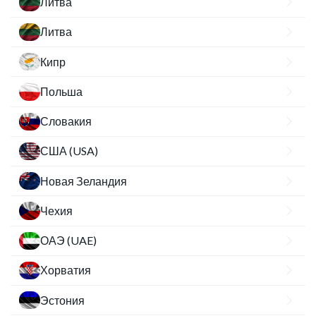
Литва
Литва
Кипр
Польша
Словакия
США (USA)
Новая Зеландия
Чехия
ОАЭ (UAE)
Хорватия
Эстония