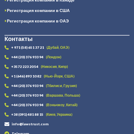
Регистрация компании в США
Регистрация компании в ОАЭ
Контакты
+ 971 (58) 651 37 21
(Дубай, ОАЭ)
+44 (20) 376 933 94
(Лондон)
+3572 223 20 54
(Никосия, Кипр)
+1 (646) 893 10 82
(Нью-Йорк, США)
+44 (20) 376 933 94
(Тбилиси, Грузия)
+44 (20) 376 933 94
(Варшава, Польша)
+44 (20) 376 933 94
(Вэньчжоу, Китай)
+38 (091) 481 88 15
(Киев, Украина)
info@lawstrust.com
Telegram