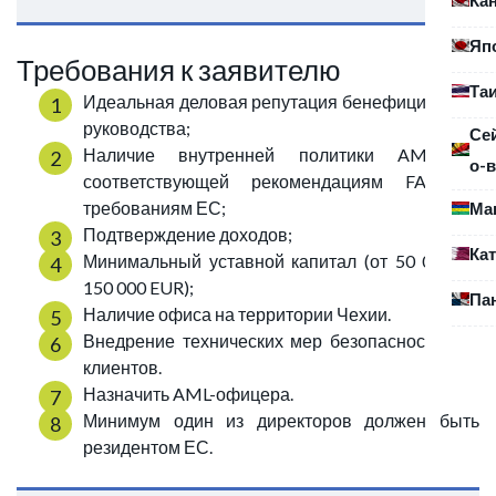
Яп
Требования к заявителю
Та
Идеальная деловая репутация бенефициаров и
руководства;
Се
Наличие внутренней политики AML/CFT,
о-в
соответствующей рекомендациям FATF и
требованиям ЕС;
Ма
Подтверждение доходов;
Ка
Минимальный уставной капитал (от 50 000 до
150 000 EUR);
Па
Наличие офиса на территории Чехии.
Внедрение технических мер безопасности для
клиентов.
Назначить AML-офицера.
Минимум один из директоров должен быть
резидентом ЕС.