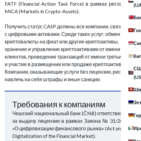
FATF (Financial Action Task Force) в рамках регламента
(U
MiCA (Markets in Crypto-Assets).
Ба
Получить статус CASP должны все компании, связанные
Го
с цифровыми активами. Среди таких услуг: обмен
криптовалюты на фиат или другие криптоактивы,
Си
хранение и управление криптоактивами от имени
Ки
клиентов, проведение транзакций от имени третьих лиц,
и участие в размещении или продаже криптоактивов.
С
Компании, оказывающие услуги без лицензии, рискуют
(US
навлечь на себя штрафы и иные санкции.
Шв
Требования к компаниям
Эс
Чешский национальный банк (ČNB) ответственен
Ге
за выдачу лицензии в рамках Закона № 31/2025
Ир
«О цифровизации финансового рынка» (Act on the
Digitalization of the Financial Market).
Ка