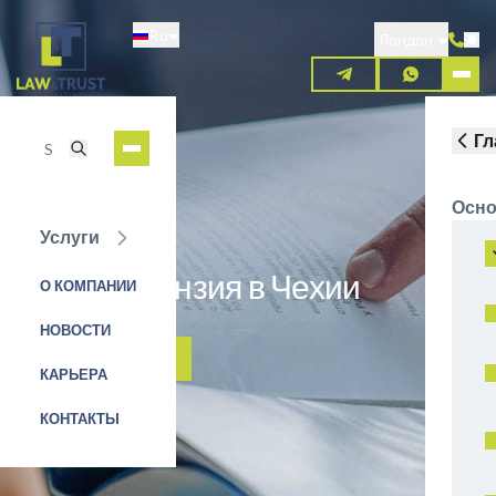
Перейти
Ru
к
Лондон
основному
содержанию
Гл
Осно
Услуги
CASP лицензия в Чехии
О КОМПАНИИ
CASP лицензия
НОВОСТИ
ЗАЯВКА НА УСЛУГУ
КАРЬЕРА
КОНТАКТЫ