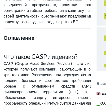
юридической прозрачности, понятная процедура
регистрации и гибкие требования к капиталу на старте
своей деятельности обеспечивают предпринимателям
надежную основу для выхода на рынок ЕС.
Оглавление
Что такое CASP лицензия?
CASP (Crypto Asset Services Provider) - это лицензия,
которую получают компании, работающие в области
криптоактивов. Разрешение подтверждает легальность
ведения бизнеса и соответствие требованиям по
Быст
борьбе с отмыванием средств (AML), и
финансированием терроризма (CFT), а также
Ве
обеспечивает защиту интересов клиентов и
прозрачность операций. Регулируется данная лицензия
ОА