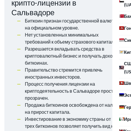
крипто-лицензии в
(U
Сальвадоре
Ба
Биткоин признан государственной валютой
на официальном уровне.
Го
Нет установленных минимальных
Си
требований к объему страхового капитала.
Разрешается вкладывать средства в
Ки
криптовалютный бизнес и получать доход в
биткоинах.
С
Правительство стремится привлечь
(US
иностранных инвесторов.
Шв
Процесс получения лицензии на
криптодеятельность в Сальвадоре прост и
Эс
прозрачен.
Продажа биткоинов освобождена от налога
Ге
на прирост капитала.
Инвестирование в экономику страны от
Ир
трех биткоинов позволяет получить вид на
Ка