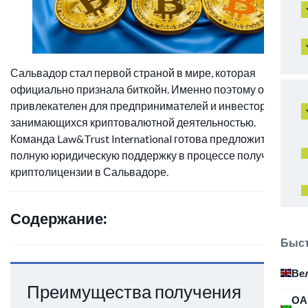
Сальвадор стал первой страной в мире, которая
официально признала биткойн. Именно поэтому он так
привлекателен для предпринимателей и инвесторов,
занимающихся криптовалютной деятельностью.
Команда Law&Trust International готова предложить
полную юридическую поддержку в процессе получения
криптолицензии в Сальвадоре.
Содержание:
Быст
Ве
Преимущества получения
ОА