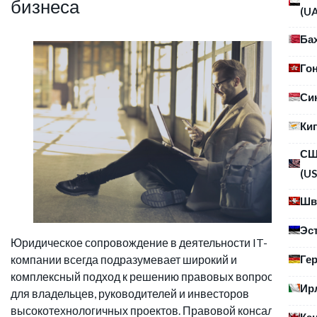
бизнеса
(U
Ба
Го
Си
Ки
С
(US
Шв
Эс
Юридическое сопровождение в деятельности IT-
Ге
компании всегда подразумевает широкий и
комплексный подход к решению правовых вопросов
Ир
для владельцев, руководителей и инвесторов
высокотехнологичных проектов. Правовой консалтинг в
Ка