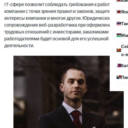
IT-сфере позволит соблюдать требования к работе
компании с точки зрения правил и законов, защитить
Яп
интересы компании и многое другое. Юридическое
Та
сопровождение веб-разработчика при оформлении
трудовых отношений с инвесторами, заказчиками или
Ма
работодателями будет основой для его успешной
деятельности.
Се
о-в
Ка
Па