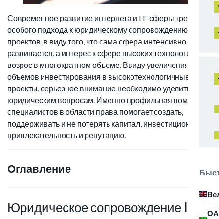
Современное развитие интернета и IT-сферы требует
особого подхода к юридическому сопровождению
проектов, в виду того, что сама сфера интенсивно
развивается, а интерес к сфере высоких технологий
возрос в многократном объеме. Ввиду увеличения
объемов инвестирования в высокотехнологичные
проекты, серьезное внимание необходимо уделить
юридическим вопросам. Именно профильная помощь от
специалистов в области права помогает создать,
поддерживать и не потерять капитал, инвестиционную
привлекательность и репутацию.
Оглавление
Быст
Ве
Юридическое сопровождение IT-
ОА