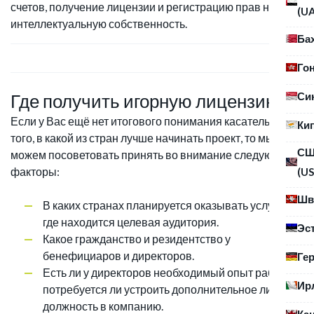
счетов, получение лицензии и регистрацию прав на
(U
интеллектуальную собственность.
Ба
Го
Си
Где получить игорную лицензию
Если у Вас ещё нет итогового понимания касательно
Ки
того, в какой из стран лучше начинать проект, то мы
С
можем посоветовать принять во внимание следующие
факторы:
(US
Шв
В каких странах планируется оказывать услуги,
где находится целевая аудитория.
Эс
Какое гражданство и резидентство у
бенефициаров и директоров.
Ге
Есть ли у директоров необходимый опыт работы,
Ир
потребуется ли устроить дополнительное лицо на
должность в компанию.
Ка