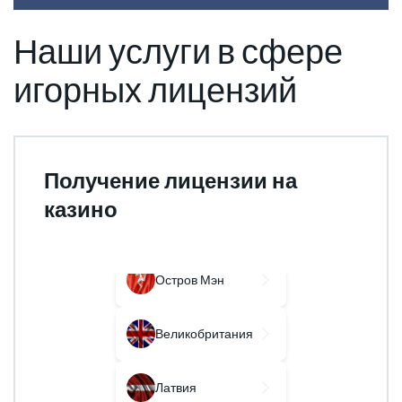
Антигуа и
Барбуда
Наши услуги в сфере
Вануату
игорных лицензий
Коста-Рика
Кюрасао
Получение лицензии на
казино
Мальта
Остров Мэн
Онлай
оффш
Великобритания
Латвия