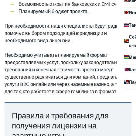
Возможность открытия банковских и EMI счетов.
Планируемый бюджет проекта.
Яп
Та
При необходимости, наши специалисты будут рады
помочь с выбором подходящей юрисдикции и
Се
необходимого вида лицензии.
о-в
Необходимо учитывать планируемый формат
Ма
предоставляемых услуг, поскольку законодательные
требования и конечная стоимость проекта могут
Ка
существенно различаться для компаний, предлагающих
Па
услуги B2C онлайн или через наземные казино, а также
для тех, кто работает в сфере гемблинга в формате B2B.
Правила и требования для
получения лицензии на
азартные игры