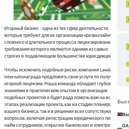
Игорный бизнес - одна из тех сфер деятельности,
которые требуют для их организации чрезвычайно
сложного и длительного процесса лицензирования,
требования которого являются одними из самых
строгих в подавляющем большинстве юрисдикций.
Чтобы исключить подобные риски, компания Law&Trust
International рада предложить свои услуги по получению
игорной лицензии. Наша команда обладает глубокими
знаниями и практическим опытом в организации
подобных проектов и будет рада помочь вам на всех
Быст
этапах реализации проекта, как на стадии планирования
вашего бизнеса, так и в решении всех сопутствующих
Ве
вопросов, включая регистрацию юридического лица,
найм сотрудников, открытие банковских и электронных
ОА