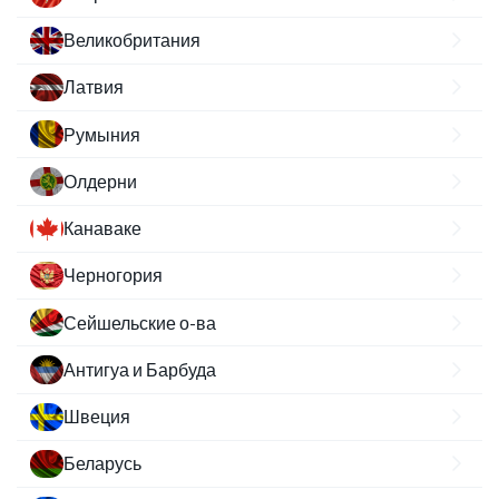
Великобритания
Латвия
Румыния
Олдерни
Канаваке
Черногория
Сейшельские о-ва
Антигуа и Барбуда
Швеция
Беларусь