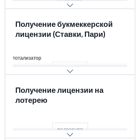
ПОДРОБНЕЕ
Кения
Получение букмеккерской
Грузия
лицензии (Ставки, Пари)
Беларусь
Ставки на спорт, независимые события,
тотализатор
ПОДРОБНЕЕ
Получение лицензии на
лотерею
Лотерея, лото, социальная лотерея
ПОДРОБНЕЕ