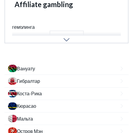
Affiliate gambling
Аффилиаты, лидогенерация, маркетинг
гемблинга
ПОДРОБНЕЕ
Вануату
Гибралтар
Коста-Рика
Кюрасао
Мальта
Остров Мэн