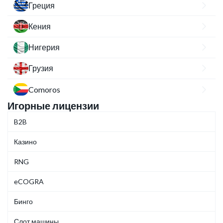
Греция
Кения
Нигерия
Грузия
Comoros
Игорные лицензии
B2B
Казино
RNG
eCOGRA
Бинго
Слот машины