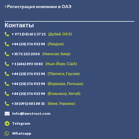
Регистрация компании в ОАЭ
Контакты
+ 971 (58) 651 37 21
(Дубай, ОАЭ)
+44 (20) 376 933 94
(Лондон)
+3572 223 20 54
(Никосия, Кипр)
+1 (646) 893 10 82
(Нью-Йорк, США)
+44 (20) 376 933 94
(Тбилиси, Грузия)
+44 (20) 376 933 94
(Варшава, Польша)
+44 (20) 376 933 94
(Вэньчжоу, Китай)
+38 (091) 481 88 15
(Киев, Украина)
info@lawstrust.com
Telegram
Whatsapp