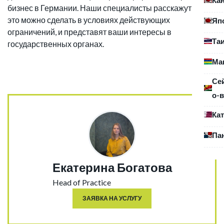
бизнес в Германии. Наши специалисты расскажут, как
это можно сделать в условиях действующих
Яп
ограничений, и представят ваши интересы в
Та
государственных органах.
Ма
Се
о-в
Ка
Па
Екатерина Богатова
Head of Practice
ЗАЯВКА НА УСЛУГУ