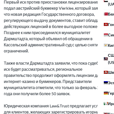
Первый иск против приостановки лицензирования
(U
подал австрийский букмекер Vierklee, который заявил,
Ба
что новая редакция Государственного договора,
регулирующего выдачу документов, ставит обладателей
Го
действующих лицензий в более выгодное положение.
Позднее к ним присоединился муниципалитет
Си
Дармштадта, который объявил об обращении в
Кассельский административный суд с целью снятия
Ки
ограничений.
С
(US
Также власти Дармштадта заявили, что пока судебный
иск будет рассматриваться, региональное
Шв
правительство продолжит оформлять лицензии для
интернет-казино и букмекеров. Представители
Эс
муниципалитета отметили, что только за февраль 2020
Ге
года они получили более 50 заявок.
Ир
Юридическая компания Law&Trust предлагает услуги
для клиентов, желающих зарегистрировать игорный
Ка