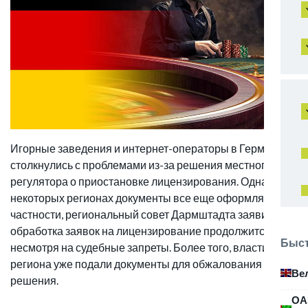
Игорные заведения и интернет-операторы в Германии
столкнулись с проблемами из-за решения местного
регулятора о приостановке лицензирования. Однако в
некоторых регионах документы все еще оформляют. В
частности, региональный совет Дармштадта заявил, что
обработка заявок на лицензирование продолжится,
Быст
несмотря на судебные запреты. Более того, власти
региона уже подали документы для обжалования
Ве
решения.
ОА