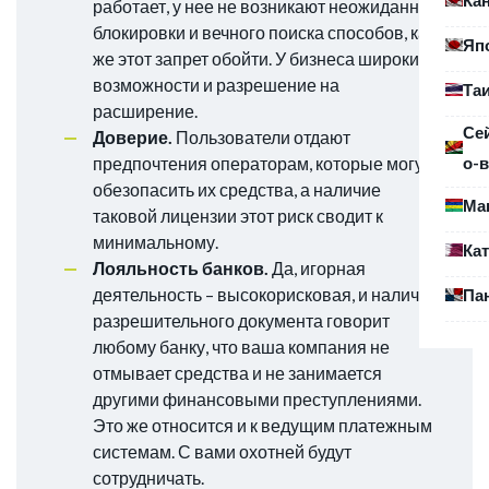
работает, у нее не возникают неожиданные
блокировки и вечного поиска способов, как
Яп
же этот запрет обойти. У бизнеса широкие
возможности и разрешение на
Та
расширение.
Се
Доверие.
Пользователи отдают
о-в
предпочтения операторам, которые могут
обезопасить их средства, а наличие
Ма
таковой лицензии этот риск сводит к
минимальному.
Ка
Лояльность банков.
Да, игорная
деятельность – высокорисковая, и наличие
Па
разрешительного документа говорит
любому банку, что ваша компания не
отмывает средства и не занимается
другими финансовыми преступлениями.
Это же относится и к ведущим платежным
системам. С вами охотней будут
сотрудничать.