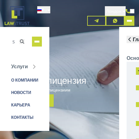
Перейти
Ru
к
Лондон
основному
содержанию
Гл
Осно
Услуги
Покерная лицензия
О КОМПАНИИ
Получение покерной лицензиим
НОВОСТИ
ЗАЯВКА НА УСЛУГУ
КАРЬЕРА
КОНТАКТЫ