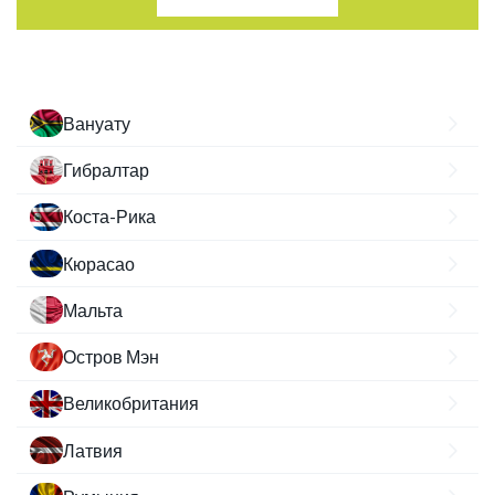
Вануату
Гибралтар
Коста-Рика
Кюрасао
Мальта
Остров Мэн
Великобритания
Латвия