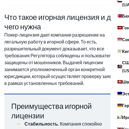
(U
Что такое игорная лицензия и для
Ба
чего нужна
Го
Покер-лицензия дает компании разрешение на
Си
легальную работу в игорной сфере. То есть,
разрешительный документ доказывает, что все
Ки
требования Регулятора соблюдены и пользователи
защищены от мошенников. Выдачей лицензии
С
занимается уполномоченный орган конкретной
(US
юрисдикции, который осуществляет проверку заявителя
Шв
в рамках установленных требований.
Эс
Преимущества игорной
Ге
лицензии
Ир
Стабильность.
Компания спокойно
Ка