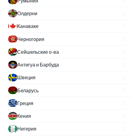
Румыния
Олдерни
Канаваке
Черногория
Сейшельские о-ва
Антигуа и Барбуда
Швеция
Беларусь
Греция
Кения
Нигерия