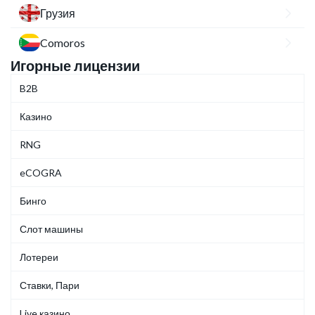
Грузия
Comoros
Игорные лицензии
B2B
Казино
RNG
eCOGRA
Бинго
Слот машины
Лотереи
Ставки, Пари
Live казино