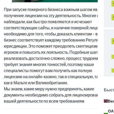
При запуске покерного бизнеса важным шагом является
получение лицензии на эту деятельность. Многие игроки
наблюдали, как быстро появляются и исчезают
соответствующие сайты, и наличие покерной лицензии
необходимо для того, чтобы доказать клиентам – ваш
бизнес соответствует каждому требованию Регулятора
юрисдикции. Это поможет преодолеть скептицизм
игроков и повысить их лояльность. Подобные шаги
реализовать достаточно сложно, процесс трудоемкий и
требует знания многих тонкостей, поэтому наши
специалисты помогут вам получить как полную
лицензию на онлайн-казино, так и специальную, такую
как в Мальте или Великобритании.
Мы знаем, какие меру нужно предпринять, какие
Быст
документы необходимо собрать для лицензирования
вашей деятельности по всем требованиям
Ве
ОА