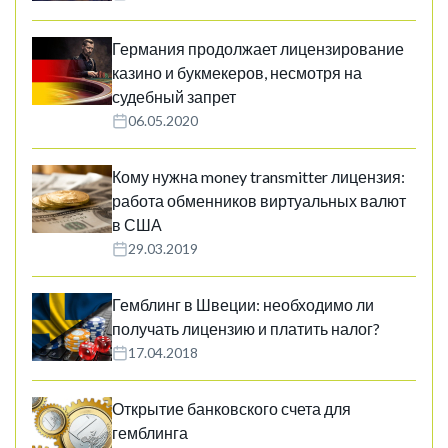
Германия продолжает лицензирование
казино и букмекеров, несмотря на
судебный запрет
06.05.2020
Кому нужна money transmitter лицензия:
работа обменников виртуальных валют
в США
29.03.2019
Гемблинг в Швеции: необходимо ли
получать лицензию и платить налог?
17.04.2018
Открытие банковского счета для
гемблинга