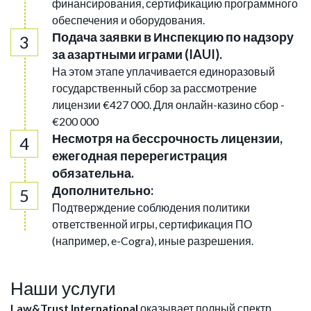
финансирования, сертификацию программного
обеспечения и оборудования.
Подача заявки в Инспекцию по надзору
за азартными играми (IAUI).
На этом этапе уплачивается единоразовый
государственный сбор за рассмотрение
лицензии €427 000. Для онлайн-казино сбор -
€200 000
Несмотря на бессрочность лицензии,
ежегодная перерегистрация
обязательна.
Дополнительно:
Подтверждение соблюдения политики
ответственной игры, сертификация ПО
(например, e-Cogra), иные разрешения.
Наши услуги
Law&Trust International
оказывает полный спектр