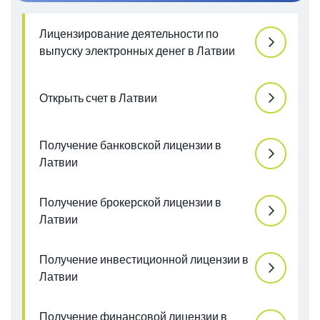
Лицензирование деятельности по
выпуску электронных денег в Латвии
Открыть счет в Латвии
Получение банковской лицензии в
Латвии
Получение брокерской лицензии в
Латвии
Получение инвестиционной лицензии в
Латвии
Получение финансовой лицензии в