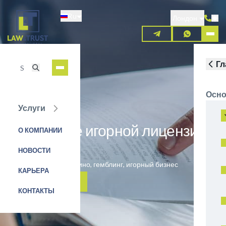
Перейти
Ru
к
Лондон
основному
содержанию
Гл
Осно
Услуги
Получение игорной лицензии в
О КОМПАНИИ
Латвии
НОВОСТИ
Латвия, лицензия, казино, гемблинг, игорный бизнес
КАРЬЕРА
ЗАЯВКА НА УСЛУГУ
КОНТАКТЫ