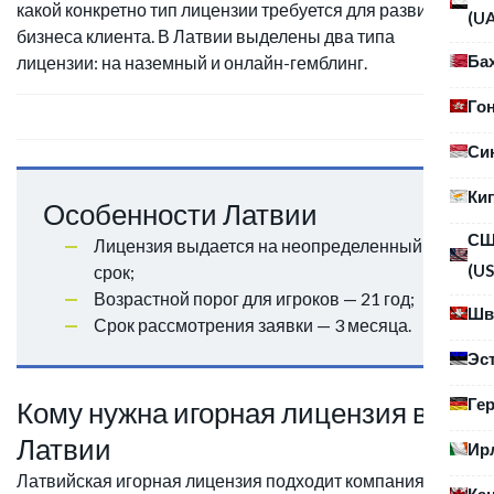
какой конкретно тип лицензии требуется для развития
(U
бизнеса клиента. В Латвии выделены два типа
Ба
лицензии: на наземный и онлайн-гемблинг.
Го
Си
Ки
Особенности Латвии
С
Лицензия выдается на неопределенный
(US
срок;
Возрастной порог для игроков — 21 год;
Шв
Срок рассмотрения заявки — 3 месяца.
Эс
Ге
Кому нужна игорная лицензия в
Латвии
Ир
Латвийская игорная лицензия подходит компаниям,
Ка