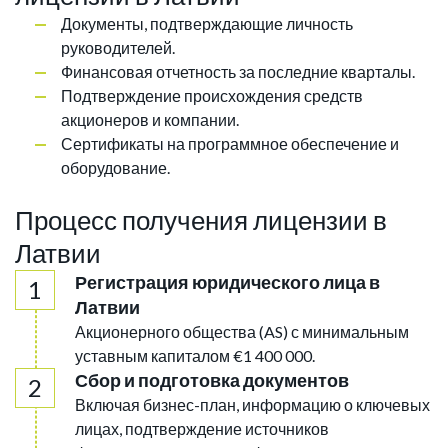
Документы, подтверждающие личность
руководителей.
Финансовая отчетность за последние кварталы.
Подтверждение происхождения средств
акционеров и компании.
Сертификаты на программное обеспечение и
оборудование.
Процесс получения лицензии в
Латвии
Регистрация юридического лица в
Латвии
Акционерного общества (AS) с минимальным
уставным капиталом €1 400 000.
Сбор и подготовка документов
Включая бизнес-план, информацию о ключевых
лицах, подтверждение источников