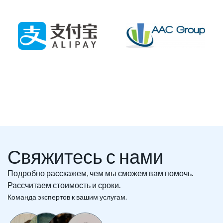
Свяжитесь с нами
Подробно расскажем, чем мы сможем вам помочь.
Рассчитаем стоимость и сроки.
Команда экспертов к вашим услугам.