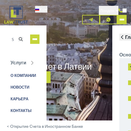
Перейти
Ru
к
Лондон
основному
содержанию
Гл
Осно
Услуги
Открыть счет в Латвии
О КОМПАНИИ
ЗАЯВКА НА УСЛУГУ
НОВОСТИ
КАРЬЕРА
КОНТАКТЫ
<
Открытие Счета в Иностранном Банке