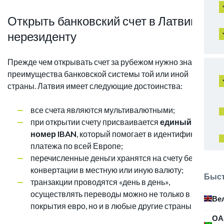
Открыть банковский счет в Латвии
нерезиденту
Прежде чем открывать счет за рубежом нужно знать
преимущества банковской системы той или иной
страны. Латвия имеет следующие достоинства:
все счета являются мультивалютными;
при открытии счету присваивается
единый
номер IBAN
, который помогает в идентификации
платежа по всей Европе;
перечисленные деньги хранятся на счету без
конвертации в местную или иную валюту;
Быст
транзакции проводятся «день в день»,
осуществлять переводы можно не только в зоне
Ве
покрытия евро, но и в любые другие страны.
ОА