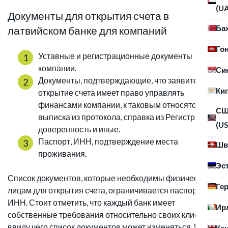
(U
Документы для открытия счета в
Ба
латвийском банке для компаний
Го
Уставные и регистрационные документы
компании.
Си
Документы, подтверждающие, что заявитель на
Ки
открытие счета имеет право управлять
финансами компании, к таковым относятся:
С
выписка из протокола, справка из Регистра,
(US
доверенность и иные.
Паспорт, ИНН, подтверждение места
Шв
проживания.
Эс
Список документов, которые необходимы физическим
Ге
лицам для открытия счета, ограничивается паспортом,
ИНН. Стоит отметить, что каждый банк имеет
Ир
собственные требования относительно своих клиентов,
ввиду чего список документов может изменяться. Чаще
Ка