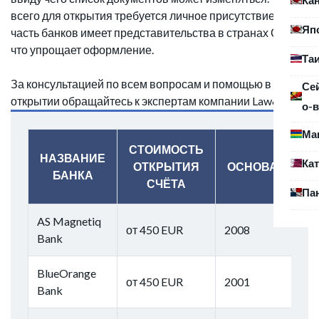
всего для открытия требуется личное присутствие, но
Яп
часть банков имеет представительства в странах СНГ,
что упрощает оформление.
Та
За консультацией по всем вопросам и помощью в
Се
открытии обращайтесь к экспертам компании Law&Trust.
о-в
Ма
СТОИМОСТЬ
НАЗВАНИЕ
Ка
ОТКРЫТИЯ
ОСНОВАН
БАНКА
СЧЁТА
Па
AS Magnetiq
от 450 EUR
2008
Bank
BlueOrange
от 450 EUR
2001
Bank