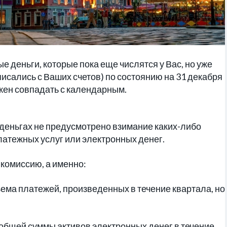
е деньги, которые пока еще числятся у Вас, но уже
писались с Ваших счетов) по состоянию на 31 декабря
жен совпадать с календарным.
 деньгах не предусмотрено взимание каких-либо
латежных услуг или электронных денег.
комиссию, а именно:
ъема платежей, произведенных в течение квартала, но
й общей суммы активов электронных денег в течение