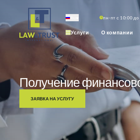
Перейти
к
Ru
пн-пт с 10:00 до
основному
содержанию
Услуги
О компании
Получение финансово
ЗАЯВКА НА УСЛУГУ