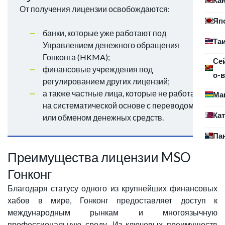
От получения лицензии освобождаются:
Яп
банки, которые уже работают под
Та
Управлением денежного обращения
Гонконга (HKMA);
Се
финансовые учреждения под
о-в
регулированием других лицензий;
а также частные лица, которые не работают
Ма
на систематической основе с переводом
Ка
или обменом денежных средств.
Па
Преимущества лицензии MSO
Гонконг
Благодаря статусу одного из крупнейших финансовых
хабов в мире, Гонконг предоставляет доступ к
международным рынкам и многоязычную
профессиональную среду. Из ключевых преимуществ