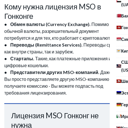
(U
Кому нужна лицензия MSO в
Гонконге
Ба
• Обмен валюты (Currency Exchange).
Помимо
Го
обычной валюты, разрешительный документ
потребуется и для тех, кто работает с криптовалютой.
Си
• Переводы (Remittance Services).
Переводы средств
Ки
как внутри страны, так и зарубеж.
• Стартапы.
Такие, как платежные приложения или
С
цифровые кошельки.
(US
• Представители других MSO-компаний.
Даже если
Вы просто представляете другую MSO-компанию и
Шв
получаете комиссию - Вы можете подпасть под
требования лицензирования.
Эс
Ге
Лицензия MSO Гонконг не
Ир
нужна
Ка