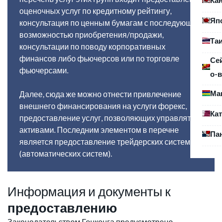
оценочных услуг по кредитному рейтингу,
Яп
консультация по ценным бумагам с последующей
возможностью приобретения/продажи,
Та
консультации по поводу корпоративных
финансов либо фьючерсов или по торговле
Се
фьючерсами.
о-в
Ма
Далее, сюда же можно отнести привлечение
внешнего финансирования на услуги форекс,
Ка
предоставление услуг, позволяющих управлять
активами. Последним элементом в перечне
Па
является предоставление трейдерских систем
(автоматических систем).
Информация и документы к
предоставлению
Законодательством Гонконга предусмотрено