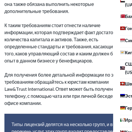
она также обязана выполнить некоторые
(U
дополнительные требования.
Ба
К таким требованиям стоит отнести наличие
Го
информации, которая подтверждает факт достаточного
количества капитала и активов. Также, есть
Си
определенные стандарты и требования, касающиеся
Ки
того, каков управляющий состав и каким должен быть
опыт в данном бизнесе у бенефициаров.
С
(US
Для получения более детальной информации по этим
требованиям обращайтесь к юристам компании
Шв
Law&Trust International. Ответ может быть получен по
Эс
телефону, с помощью чата или при личной беседе в
офисе компании.
Ге
Ир
Типы лицензий делятся на несколько групп, и в
перечень услуг этих групп входит предоставление
Ка