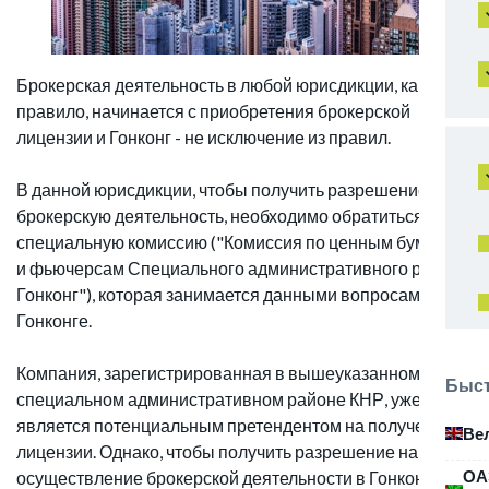
Брокерская деятельность в любой юрисдикции, как
правило, начинается с приобретения брокерской
лицензии и Гонконг - не исключение из правил.
В данной юрисдикции, чтобы получить разрешение на
брокерскую деятельность, необходимо обратиться в
специальную комиссию ("Комиссия по ценным бумагам
и фьючерсам Специального административного района
Гонконг"), которая занимается данными вопросами в
Гонконге.
Компания, зарегистрированная в вышеуказанном
Быст
специальном административном районе КНР, уже
является потенциальным претендентом на получение
Ве
лицензии. Однако, чтобы получить разрешение на
ОА
осуществление брокерской деятельности в Гонконге,