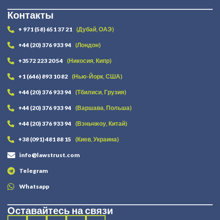
Контакты
+ 971 (58) 651 37 21
(Дубай, ОАЭ)
+44 (20) 376 933 94
(Лондон)
+3572 223 20 54
(Никосия, Кипр)
+1 (646) 893 10 82
(Нью-Йорк, США)
+44 (20) 376 933 94
(Тбилиси, Грузия)
+44 (20) 376 933 94
(Варшава, Польша)
+44 (20) 376 933 94
(Вэньчжоу, Китай)
+38 (091) 481 88 15
(Киев, Украина)
info@lawstrust.com
Telegram
Whatsapp
Оставайтесь на связи