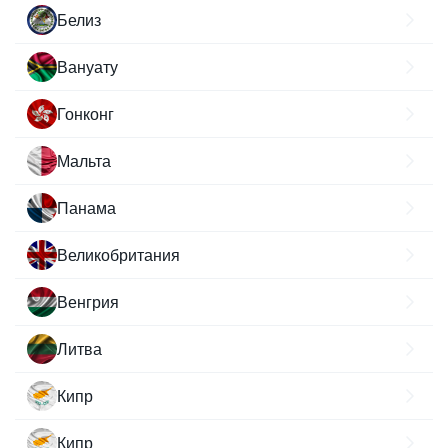
Белиз
Вануату
Гонконг
Мальта
Панама
Великобритания
Венгрия
Литва
Кипр
Кипр