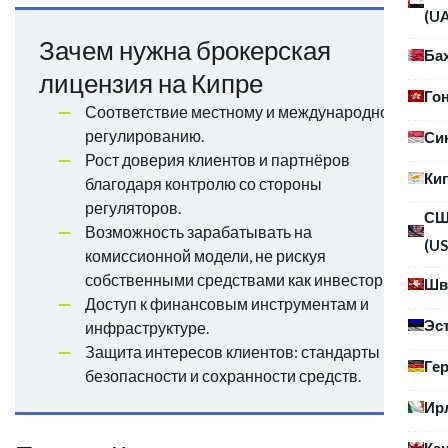
(U
Зачем нужна брокерская
Ба
лицензия на Кипре
Го
Соответствие местному и международному
регулированию.
Си
Рост доверия клиентов и партнёров
Ки
благодаря контролю со стороны
регуляторов.
С
Возможность зарабатывать на
(US
комиссионной модели, не рискуя
собственными средствами как инвестор.
Шв
Доступ к финансовым инструментам и
Эс
инфраструктуре.
Защита интересов клиентов: стандарты
Ге
безопасности и сохранности средств.
Ир
Ка