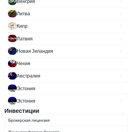
Венгрия
Литва
Кипр
Латвия
Новая Зеландия
Чехия
Австралия
Эстония
Эстония
Инвестиции
Брокерская лицензия
Лицензии форекс-брокера