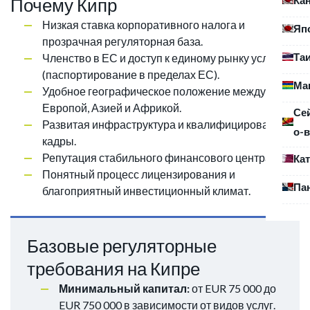
Почему Кипр
Низкая ставка корпоративного налога и
Яп
прозрачная регуляторная база.
Та
Членство в ЕС и доступ к единому рынку услуг
(паспортирование в пределах ЕС).
Ма
Удобное географическое положение между
Европой, Азией и Африкой.
Се
Развитая инфраструктура и квалифицированные
о-в
кадры.
Репутация стабильного финансового центра.
Ка
Понятный процесс лицензирования и
Па
благоприятный инвестиционный климат.
Базовые регуляторные
требования на Кипре
Минимальный капитал:
от EUR 75 000 до
EUR 750 000 в зависимости от видов услуг.