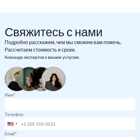
Свяжитесь с нами
Подробно расскажем, чем мы сможем вам помочь.
Рассчитаем стоимость и сроки.
Команда экспертов к вашим услугам.
Имя*
Телефон
Email*