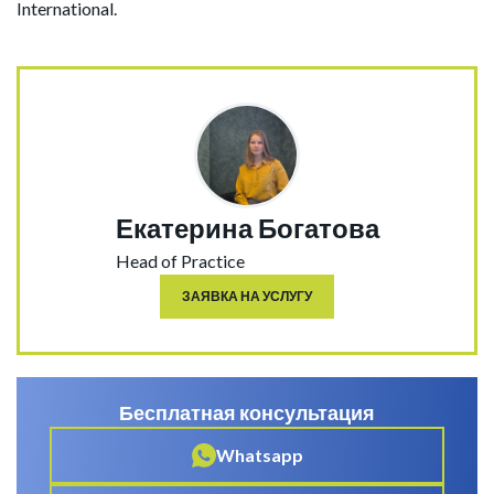
International.
Екатерина Богатова
Head of Practice
ЗАЯВКА НА УСЛУГУ
Бесплатная консультация
Whatsapp