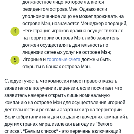
должностное лицо, которое является
резидентом острова Мэн. Однако если
уполномоченное лицо не может проживать на
острове Мэн, назначается Менеджер операций;
Регистрация игроков должна осуществляться
на территории острова Мэн, либо заявитель
должен осуществлять деятельность по
лицензии сетевых услуг на острове Мэн;
Игорные и
торговые счета
должны быть
открыты в банках острова Мэн.
Следует учесть, что комиссия имеет право отказать
заявителю в получении лицензии, если посчитает, что
заявитель намерен открыть лишь номинальную
компанию на острове Мэн для осуществления игорной
деятельности и рекламы азартных игр на территории
Великобритании или для создания дочерних компаний в
других странах мира, извлекая выгоду из "белого
списка". "Белым список" - это перечень, включающий