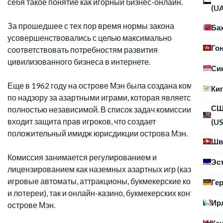
себя такое понятие как игорный бизнес-онлайн.
(U
За прошедшее с тех пор время нормы закона
Ба
усовершенствовались с целью максимально
Го
соответствовать потребностям развития
цивилизованного бизнеса в интернете.
Си
Еще в 1962 году на острове Мэн была создана комиссия
Ки
по надзору за азартными играми, которая является
С
полностью независимой. В список задач комиссии
входит защита прав игроков, что создает
(US
положительный имидж юрисдикции острова Мэн.
Шв
Комиссия занимается регулированием и
Эс
лицензированием как наземных азартных игр (казино,
игровые автоматы, аттракционы, букмекерские конторы
Ге
и лотереи), так и онлайн-казино, букмекерских контор на
Ир
острове Мэн.
Ка