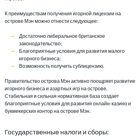
К преимуществам получения игорной лицензии на
острове Мэн можно отнести следующее:
Достаточно либеральное британское
законодательство;
Благоприятные условия для развития малого
игорного бизнеса;
Возможность получить сублицензию.
Правительство острова Мэн активно поощряет развитие
игорного бизнеса и азартных игр на острове.
Стабильная и сильная нормативная база создает
благоприятные условия для развития онлайн-казино и
букмекерских контор на острове Мэн.
Государственные налоги и сборы: