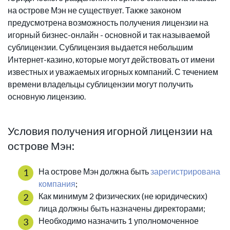
на острове Мэн не существует. Также законом
предусмотрена возможность получения лицензии на
игорный бизнес-онлайн - основной и так называемой
сублицензии. Сублицензия выдается небольшим
Интернет-казино, которые могут действовать от имени
известных и уважаемых игорных компаний. С течением
времени владельцы сублицензии могут получить
основную лицензию.
Условия получения игорной лицензии на
острове Мэн:
На острове Мэн должна быть
зарегистрирована
компания
;
Как минимум 2 физических (не юридических)
лица должны быть назначены директорами;
Необходимо назначить 1 уполномоченное