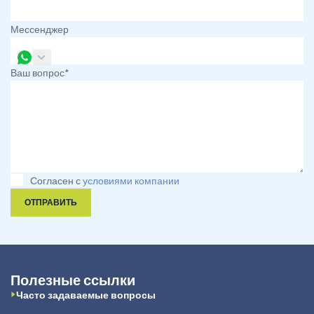
Мессенджер
Ваш вопрос*
Согласен с
условиями компании
ОТПРАВИТЬ
Полезные ссылки
Часто задаваемые вопросы