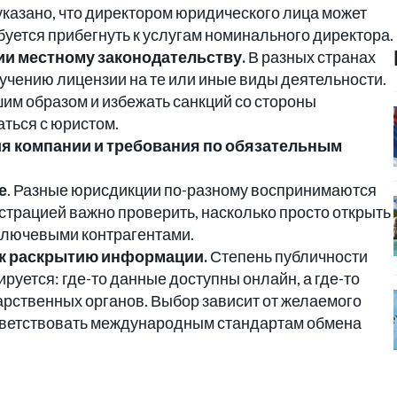
указано, что директором юридического лица может
буется прибегнуть к услугам номинального директора.
ии местному законодательству.
В разных странах
лучению лицензии на те или иные виды деятельности.
им образом и избежать санкций со стороны
аться с юристом.
я компании и требования по обязательным
е
. Разные юрисдикции по-разному воспринимаются
трацией важно проверить, насколько просто открыть
 ключевыми контрагентами.
к раскрытию информации.
Степень публичности
руется: где-то данные доступны онлайн, а где-то
арственных органов. Выбор зависит от желаемого
ответствовать международным стандартам обмена