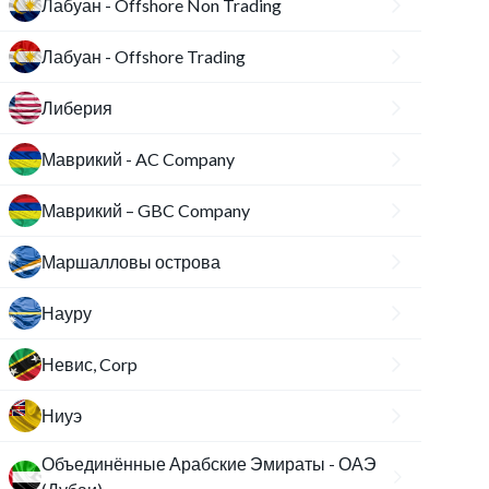
Лабуан - Offshore Non Trading
Лабуан - Offshore Trading
Либерия
Маврикий - AC Company
Маврикий – GBC Company
Маршалловы острова
Науру
Невис, Corp
Ниуэ
Объединённые Арабские Эмираты - ОАЭ