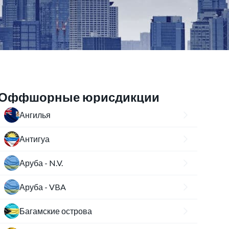
Оффшорные юрисдикции
Ангилья
Антигуа
Аруба - N.V.
Аруба - VBA
Багамские острова