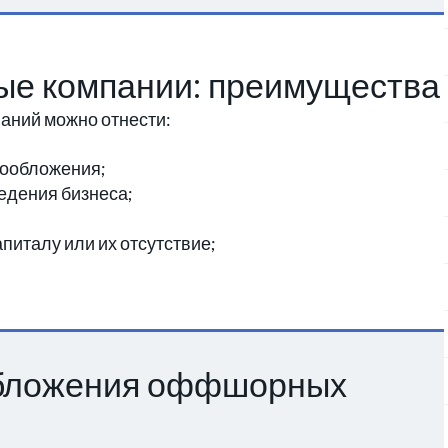
е компании: преимущества
ний можно отнести:
гообложения;
едения бизнеса;
питалу или их отсутствие;
обложения оффшорных