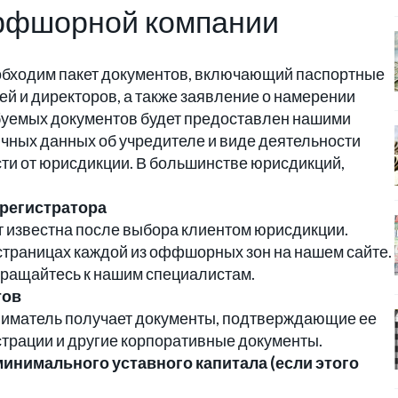
оффшорной компании
бходим пакет документов, включающий паспортные
й и директоров, а также заявление о намерении
буемых документов будет предоставлен нашими
чных данных об учредителе и виде деятельности
сти от юрисдикции. В большинстве юрисдикций,
-регистратора
т известна после выбора клиентом юрисдикции.
траницах каждой из оффшорных зон на нашем сайте.
бращайтесь к нашим специалистам.
тов
ниматель получает документы, подтверждающие ее
истрации и другие корпоративные документы.
минимального уставного капитала (если этого