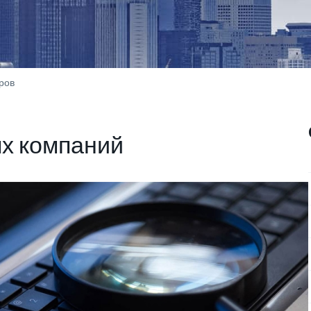
ров
х компаний