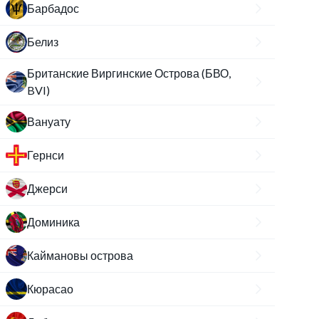
Барбадос
Белиз
Британские Виргинские Острова (БВО,
BVI)
Вануату
Гернси
Джерси
Доминика
Каймановы острова
Кюрасао