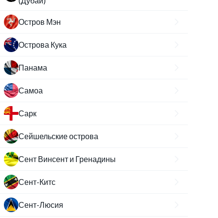
(Дубаи)
Остров Мэн
Острова Кука
Панама
Самоа
Сарк
Сейшельские острова
Сент Винсент и Гренадины
Сент-Китс
Сент-Люсия