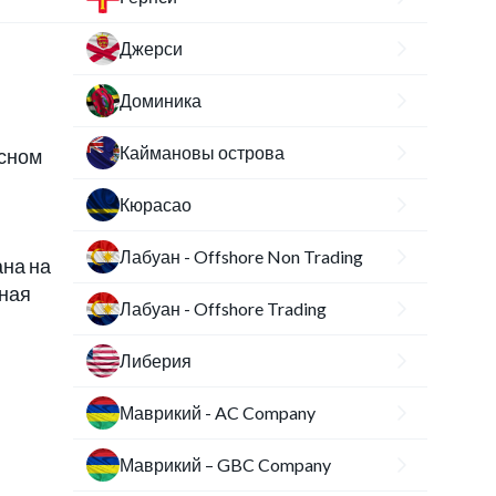
Джерси
Доминика
Каймановы острова
исном
Кюрасао
Лабуан - Offshore Non Trading
ана на
ная
Лабуан - Offshore Trading
Либерия
Маврикий - AC Company
Маврикий – GBC Company