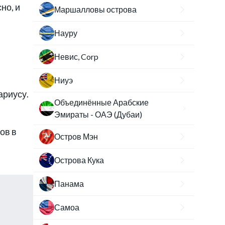
но, и
Маршалловы острова
Науру
Невис, Corp
Ниуэ
ариусу.
Объединённые Арабские
Эмираты - ОАЭ (Дубаи)
ов в
Остров Мэн
Острова Кука
Панама
Самоа