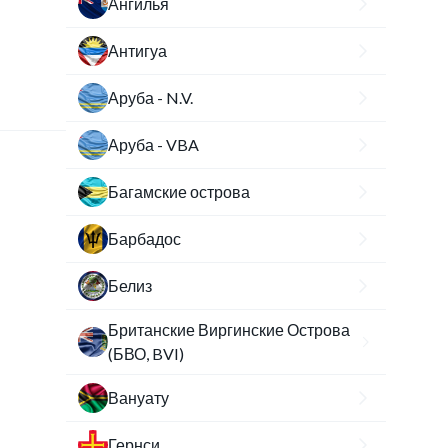
Ангилья
Антигуа
Аруба - N.V.
Аруба - VBA
Багамские острова
Барбадос
Белиз
Британские Виргинские Острова
(БВО, BVI)
Вануату
Гернси