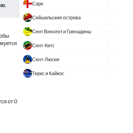
Сарк
ию.
Сейшельские острова
Сент Винсент и Гренадины
тобы
икуется
Сент-Китс
Сент-Люсия
Теркс и Кайкос
ся от 0