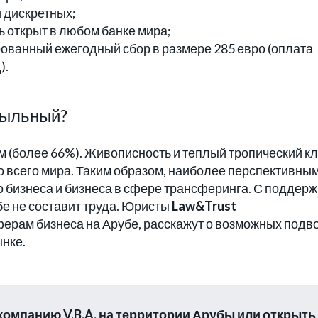
и дискретных;
 открыт в любом банке мира;
ванный ежегодный сбор в размере 285 евро (оплата
).
быльный?
м (более 66%). Живописность и теплый тропический к
о всего мира. Таким образом, наиболее перспективны
о бизнеса и бизнеса в сфере трансферинга. С поддер
е не составит труда. Юристы
Law&Trust
ферам бизнеса на Арубе, расскажут о возможных под
ынке.
компанию V.B.A. на территории Арубы или открыть