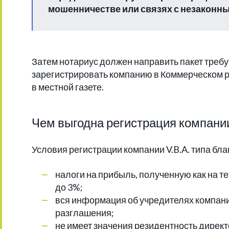
мошенничестве или связях с незаконны
Затем нотариус должен направить пакет треб
зарегистрировать компанию в Коммерческом ре
в местной газете.
Чем выгодна регистрация компани
Условия регистрации компании V.B.A. типа б
налоги на прибыль, полученную как на те
до 3%;
вся информация об учредителях компан
разглашения;
не имеет значения резидентность директ