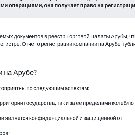
ми операциями, она получает право на регистрац
уемых документов в реестр Торговой Палаты Арубы, ч
гистре. Отчет о регистрации компании на Арубе публ
и на Арубе?
лагоприятны по следующим аспектам:
рритории государства, так и за ее пределами колеблют
ии является конфиденциальной и защищенной от
ора;