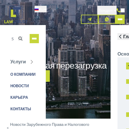
Перейти
Ru
к
Лондон
основному
содержанию
Гл
Осно
Услуги
Оффшорная перезагрузка
О КОМПАНИИ
ЗАЯВКА НА УСЛУГУ
НОВОСТИ
КАРЬЕРА
КОНТАКТЫ
Новости Зарубежного Права и Налогового
<