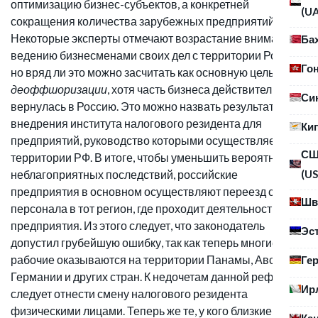
оптимизацию бизнес-субъектов, а конкретней
(U
сокращения количества зарубежных предприятий.
Некоторые эксперты отмечают возрастание внимания к
Ба
ведению бизнесменами своих дел с территории России,
Го
но вряд ли это можно засчитать как основную цель
деоффшоризации
, хотя часть бизнеса действительно
Си
вернулась в Россию. Это можно назвать результатом
внедрения института налогового резидента для
Ки
предприятий, руководство которыми осуществляется с
С
территории РФ. В итоге, чтобы уменьшить вероятность
(US
неблагоприятных последствий, российские
предприятия в основном осуществляют переезд своего
Шв
персонала в тот регион, где проходит деятельность
предприятия. Из этого следует, что законодатель
Эс
допустил грубейшую ошибку, так как теперь многие
рабочие оказываются на территории Панамы, Австрии,
Ге
Германии и других стран. К недочетам данной реформы
Ир
следует отнести смену налогового резидента
физическими лицами. Теперь же те, у кого близкие
Ка