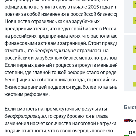
официально вступил в силу в начале 2015 года и тут же
повлек за собой изменения в российской бизнес среде.
Новшества отразились как на зарубежных
предпринимателях, что ведут свой бизнес в России, так и
на российских предпринимателях, что располагают
финансовыми активами заграницей. Стоит правда
отметить, что
деоффшоризация
отразилась на
российских и зарубежных бизнесменах по-разному.
Если первых данный процесс затронул в меньшей
степени, где главной точкой реформ стало определения
бенефициара собственника дохода, то российский
бизнес заграницей подвергся куда более тотальным и
жестким реформам.
Быст
Если смотреть на промежуточные результаты
деоффшоризации
, то сразу бросаются в глаза
Ве
изменения насчет количества налоговой нагрузки и
подачи отчетности, что в свою очередь повлекло
ОА