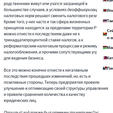
родственники живут или учатся заграницей в
большинстве случаев, в условиях
деоффшоризации
Яп
налоговых норм решают сменить налогового резидента.
Та
Кроме того, у них часто и так сфера жизненных
принципов находится за пределами территории РФ. Это
Се
можно отнести к последствиям даже не к
о-в
тринадцатипроцентной ставке налогов, а к
реформаторским налоговым процессам и режиму
Ма
налогообложения, и прочими сопутствующими угрозами
Ка
для ведения бизнеса.
Па
Все это можно конечно отнести к негативным
последствия прошедших изменений, но, есть и
позитивные стороны. Теперь предприятия провели
улучшение и оптимизацию своей структуры управления
и привели сравнения количества к качеству
юридических лиц.
Прошлый год также был отмечен принятием Гос.