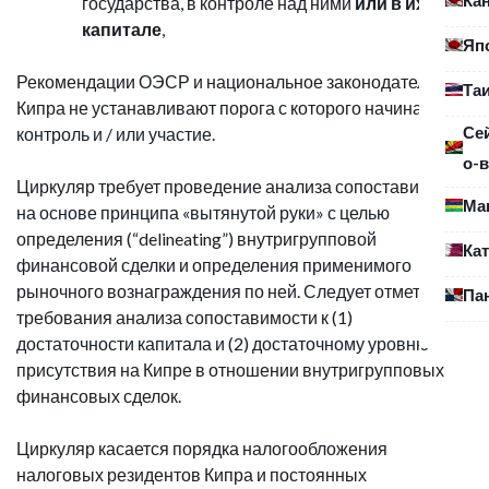
государства, в контроле над ними
или в их
капитале
,
Яп
Рекомендации ОЭСР и национальное законодательство
Та
Кипра не устанавливают порога с которого начинается
Се
контроль и / или участие.
о-в
Циркуляр требует проведение анализа сопоставимости
Ма
на основе принципа «вытянутой руки» с целью
определения (“delineating”) внутригрупповой
Ка
финансовой сделки и определения применимого
рыночного вознаграждения по ней. Следует отметить
Па
требования анализа сопоставимости к (1)
достаточности капитала и (2) достаточному уровню
присутствия на Кипре в отношении внутригрупповых
финансовых сделок.
Циркуляр касается порядка налогообложения
налоговых резидентов Кипра и постоянных