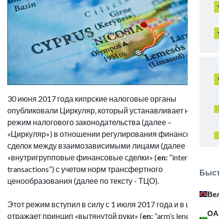
30 июня 2017 года кипрские налоговые органы
опубликовали Циркуляр, который устанавливает новый
режим налогового законодательства (далее –
«Циркуляр») в отношении регулирования финансовых
сделок между взаимозависимыми лицами (далее –
«внутригрупповые финансовые сделки» (
en:
“inter-group
transactions”) с учетом норм трансфертного
Быст
ценообразования (далее по тексту - ТЦО).
Ве
Этот режим вступил в силу с 1 июля 2017 года и в целом
ОА
отражает принцип «вытянутой руки» (
en:
“arm’s length