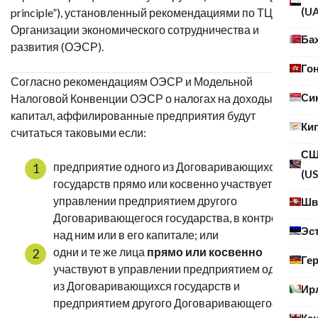
(U
principle”), установленный рекомендациями по ТЦО
Организации экономического сотрудничества и
Ба
развития (ОЭСР).
Го
Согласно рекомендациям ОЭСР и Модельной
Си
Налоговой Конвенции ОЭСР о налогах на доходы и
капитал, аффилированные предприятия будут
Ки
считаться таковыми если:
С
предприятие одного из Договаривающихся
(US
государств прямо или косвенно участвует в
управлении предприятием другого
Шв
Договаривающегося государства, в контроле
Эс
над ним или в его капитале; или
одни и те же лица
прямо или косвенно
Ге
участвуют в управлении предприятием одного
из Договаривающихся государств и
Ир
предприятием другого Договаривающегося
Ка