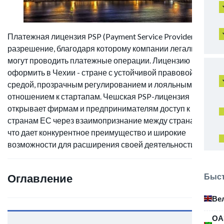
Платежная лицензия PSP (Payment Service Provider) -
разрешение, благодаря которому компании легально
могут проводить платежные операции. Лицензию можно
оформить в Чехии - стране с устойчивой правовой
средой, прозрачным регулированием и лояльным
отношением к стартапам. Чешская PSP-лицензия
открывает фирмам и предпринимателям доступ к
странам ЕС через взаимопризнание между странами,
что дает конкурентное преимущество и широкие
возможности для расширения своей деятельности.
Быст
Оглавление
Ве
ОА