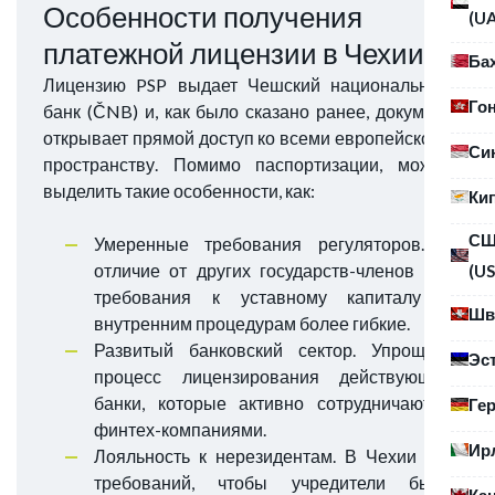
Особенности получения
(U
платежной лицензии в Чехии
Ба
Лицензию PSP выдает Чешский национальный
Го
банк (ČNB) и, как было сказано ранее, документ
открывает прямой доступ ко всеми европейскому
Си
пространству. Помимо паспортизации, можно
выделить такие особенности, как:
Ки
С
Умеренные требования регуляторов. В
отличие от других государств-членов ЕС,
(US
требования к уставному капиталу и
Шв
внутренним процедурам более гибкие.
Развитый банковский сектор. Упрощает
Эс
процесс лицензирования действующие
банки, которые активно сотрудничают с
Ге
финтех-компаниями.
Ир
Лояльность к нерезидентам. В Чехии нет
требований, чтобы учредители были
Ка