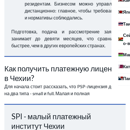
резидентам. Бизнесом можно управлять
дистанционно: главное, чтобы требования
Яп
и нормативы соблюдались.
Та
Подготовка, подача и рассмотрение заявки
Се
занимает до девяти месяцев, что сравнимо
о-в
быстрее, чем в других европейских странах.
Ма
Ка
Как получить платежную лицензию
в Чехии?
Па
Для начала стоит рассказать, что PSP-лицензия делится
на два типа - small и full. Малая и полная
SPI - малый платежный
институт Чехии