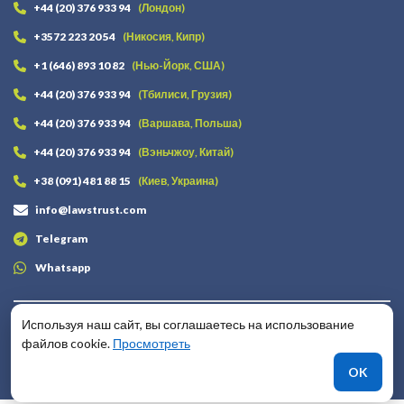
+44 (20) 376 933 94
(Лондон)
+3572 223 20 54
(Никосия, Кипр)
+1 (646) 893 10 82
(Нью-Йорк, США)
+44 (20) 376 933 94
(Тбилиси, Грузия)
+44 (20) 376 933 94
(Варшава, Польша)
+44 (20) 376 933 94
(Вэньчжоу, Китай)
+38 (091) 481 88 15
(Киев, Украина)
info@lawstrust.com
Telegram
Whatsapp
Оставайтесь на связи
Используя наш сайт, вы соглашаетесь на использование
файлов cookie.
Просмотреть
OK