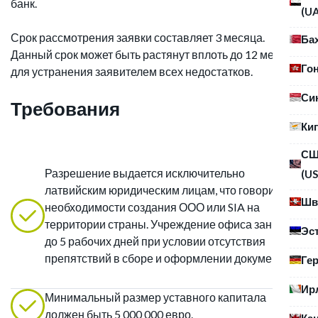
банк.
(U
Срок рассмотрения заявки составляет 3 месяца.
Ба
Данный срок может быть растянут вплоть до 12 месяцев
Го
для устранения заявителем всех недостатков.
Си
Требования
Ки
С
Разрешение выдается исключительно
(US
латвийским юридическим лицам, что говорит о
Шв
необходимости создания ООО или SIA на
территории страны. Учреждение офиса занимает
Эс
до 5 рабочих дней при условии отсутствия
препятствий в сборе и оформлении документов.
Ге
Ир
Минимальный размер уставного капитала
должен быть 5 000 000 евро.
Ка