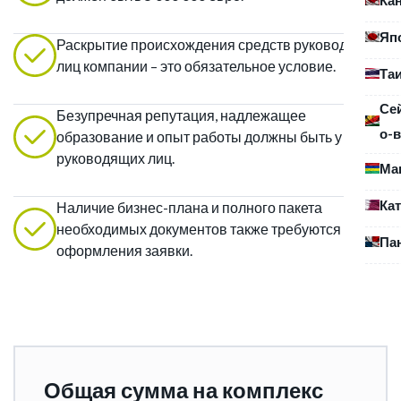
Яп
Раскрытие происхождения средств руководящих
лиц компании – это обязательное условие.
Та
Се
Безупречная репутация, надлежащее
о-в
образование и опыт работы должны быть у всех
руководящих лиц.
Ма
Ка
Наличие бизнес-плана и полного пакета
необходимых документов также требуются для
Па
оформления заявки.
Общая сумма на комплекс