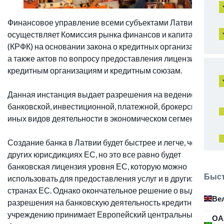
Финансовое управление всеми субъектами Латвии
осуществляет Комиссия рынка финансов и капитала
(КРФК) на основании закона о кредитных организациях,
а также актов по вопросу предоставления лицензий
кредитным организациям и кредитным союзам.
Данная инстанция выдает разрешения на ведение
банковской, инвестиционной, платежной, брокерской и
иных видов деятельности в экономическом сегменте.
Создание банка в Латвии будет быстрее и легче, чем в
других юрисдикциях ЕС, но это все равно будет
банковская лицензия уровня ЕС, которую можно
Быст
использовать для предоставления услуг и в других
странах ЕС. Однако окончательное решение о выдаче
Ве
разрешения на банковскую деятельность кредитному
учреждению принимает Европейский центральный
ОА