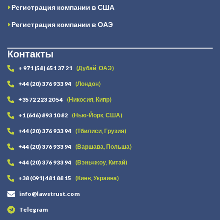
Регистрация компании в США
Регистрация компании в ОАЭ
Контакты
+ 971 (58) 651 37 21
(Дубай, ОАЭ)
+44 (20) 376 933 94
(Лондон)
+3572 223 20 54
(Никосия, Кипр)
+1 (646) 893 10 82
(Нью-Йорк, США)
+44 (20) 376 933 94
(Тбилиси, Грузия)
+44 (20) 376 933 94
(Варшава, Польша)
+44 (20) 376 933 94
(Вэньчжоу, Китай)
+38 (091) 481 88 15
(Киев, Украина)
info@lawstrust.com
Telegram