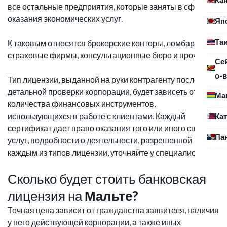
все остальные предприятия, которые заняты в сфере
оказания экономических услуг.
Яп
Та
К таковым относятся брокерские конторы, ломбарды,
страховые фирмы, консультационные бюро и прочие.
Се
о-в
Тип лицензии, выданной на руки контрагенту после
детальной проверки корпорации, будет зависеть от
Ма
количества финансовых инструментов,
использующихся в работе с клиентами. Каждый
Ка
сертификат дает право оказания того или иного списка
Па
услуг, подробности о деятельности, разрешенной
каждым из типов лицензии, уточняйте у специалистов.
Сколько будет стоить банковская
лицензия на
Мальте?
Точная цена зависит от гражданства заявителя, наличия
у него действующей корпорации, а также иных