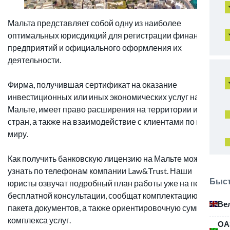
Мальта представляет собой одну из наиболее
оптимальных юрисдикций для регистрации финансовых
предприятий и официального оформления их
деятельности.
Фирма, получившая сертификат на оказание
инвестиционных или иных экономических услуг на
Мальте, имеет право расширения на территории иных
стран, а также на взаимодействие с клиентами по всему
миру.
Как получить банковскую лицензию на Мальте можно
узнать по телефонам компании Law&Trust. Наши
Быст
юристы озвучат подробный план работы уже на первой
бесплатной консультации, сообщат комплектацию
Ве
пакета документов, а также ориентировочную сумму
комплекса услуг.
ОА