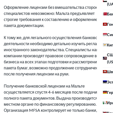
(U
Оформление лицензии без вмешательства сторонних
специалистов невозможно: Мальта предъявляет
Ба
строгие требования к составлению и оформлению
Го
пакета документации.
Си
К тому же, для легального осуществления банковской
деятельности необходимо детально изучить регламент
Ки
иностранного законодательства. Специалисты нашей
С
компании производят правовое сопровождение вашего
бизнеса на всех этапах подготовки и рассмотрения
(US
пакета бумаг, возможно продолжение сотрудничества
Шв
после получения лицензии на руки.
Эс
Получение банковской лицензии на Мальте
осуществляется спустя 4-6 месяцев после подачи
Ге
полного пакета документов. Выдача производится в
Ир
местном органе по финансовому регулированию.
Организация MFSA контролирует не только банки, но и
Ка