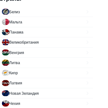
Белиз
Мальта
Панама
Великобритания
Венгрия
Литва
Кипр
Латвия
Новая Зеландия
Чехия