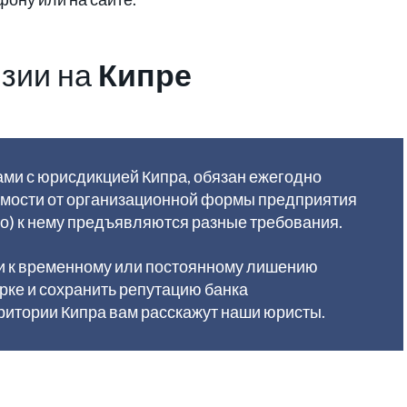
нзии на
Кипре
ми с юрисдикцией Кипра, обязан ежегодно
симости от организационной формы предприятия
о) к нему предъявляются разные требования.
и к временному или постоянному лишению
рке и сохранить репутацию банка
ритории Кипра вам расскажут наши юристы.