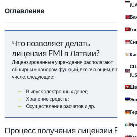
(U
Оглавление
Ба
Го
Что позволяет делать
Си
лицензия EMI в Латвии?
Ки
Лицензированные учреждения располагают
С
обширным набором функций, включающим, в том
(US
числе, следующие:
Шв
Выпуск электронных денег;
Хранение средств;
Эс
Осуществление расчетов и др.
Ге
Ир
Процесс получения лицензии EMI
Ка