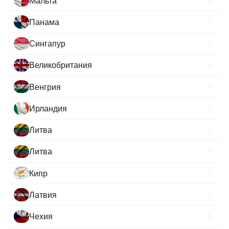
Мальта
Панама
Сингапур
Великобритания
Венгрия
Ирландия
Литва
Литва
Кипр
Латвия
Чехия