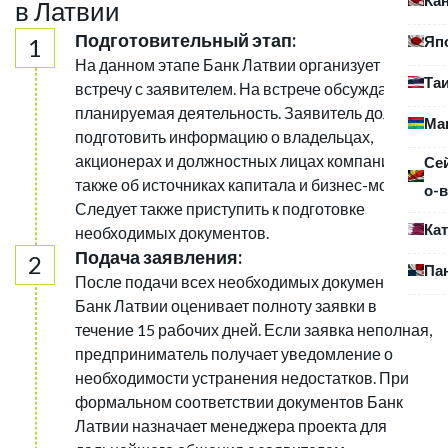
в Латвии
Подготовительный этап:
Яп
На данном этапе Банк Латвии организует
Та
встречу с заявителем. На встрече обсуждается
планируемая деятельность. Заявитель должен
Ма
подготовить информацию о владельцах,
акционерах и должностных лицах компании, а
Се
также об источниках капитала и бизнес-модели.
о-в
Следует также приступить к подготовке
Ка
необходимых документов.
Подача заявления:
Па
После подачи всех необходимых документов
Банк Латвии оценивает полноту заявки в
течение 15 рабочих дней. Если заявка неполная,
предприниматель получает уведомление о
необходимости устранения недостатков. При
формальном соответствии документов Банк
Латвии назначает менеджера проекта для