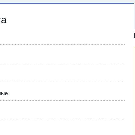
та
ные.