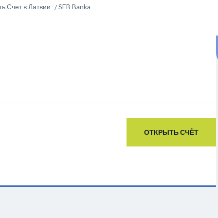
ь Счет в Латвии
SEB Banka
ОТКРЫТЬ СЧЁТ