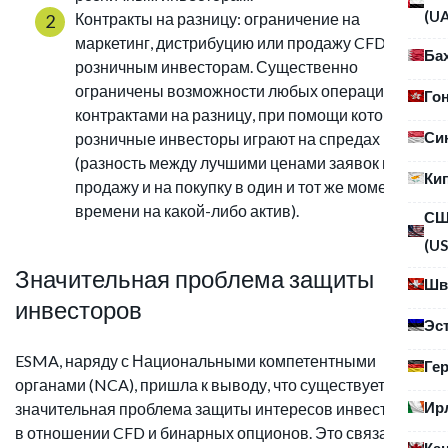
(U
Контракты на разницу: ограничение на
маркетинг, дистрибуцию или продажу CFD
Ба
розничным инвесторам. Существенно
ограничены возможности любых операций с
Го
контрактами на разницу, при помощи которых
Си
розничные инвесторы играют на спредах
(разность между лучшими ценами заявок на
Ки
продажу и на покупку в один и тот же момент
времени на какой-либо актив).
С
(US
Значительная проблема защиты
Шв
инвесторов
Эс
ESMA, наряду с Национальными компетентными
Ге
органами (NCA), пришла к выводу, что существует
Ир
значительная проблема защиты интересов инвесторов
в отношении CFD и бинарных опционов. Это связано со
Ка