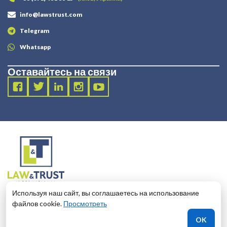
info@lawstrust.com
Telegram
Whatsapp
Оставайтесь на связи
2003 - 2025 LANDT LEGAL LLP
Используя наш сайт, вы соглашаетесь на использование
124 City Road, London, United Kingdom, EC1V 2NX
файлов cookie.
Просмотреть
OK