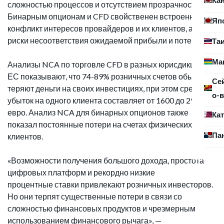
сложностью процессов и отсутствием прозрачности.
Бинарным опционам и CFD свойственен встроенный
Яп
конфликт интересов провайдеров и их клиентов, а также
риски несоответствия ожидаемой прибыли и потерь.
Та
Ма
Анализы NCA по торговле CFD в разных юрисдикциях
ЕС показывают, что 74-89% розничных счетов обычно
Се
теряют деньги на своих инвестициях, при этом средний
о-в
убыток на одного клиента составляет от 1600 до 29 000
евро. Анализ NCA для бинарных опционов также
Ка
показал постоянные потери на счетах физических
Па
клиентов.
«Возможности получения большого дохода, простота
цифровых платформ и рекордно низкие
процентные ставки привлекают розничных инвесторов.
Но они терпят существенные потери в связи со
сложностью финансовых продуктов и чрезмерным
использованием финансового рычага», —