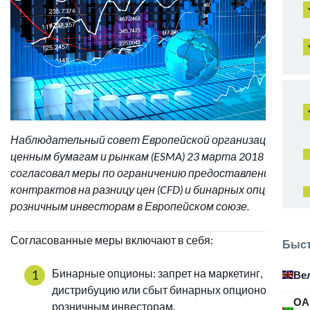
Наблюдательный совет Европейской организации по
ценным бумагам и рынкам (ESMA) 23 марта 2018 года
согласовал меры по ограничению предоставления
контрактов на разницу цен (CFD) и бинарных опционов
розничным инвесторам в Европейском союзе.
Согласованные меры включают в себя:
Быст
Бинарные опционы: запрет на маркетинг,
Ве
дистрибуцию или сбыт бинарных опционов
ОА
розничным инвесторам.