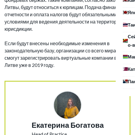
Литвы, будут относиться к юрлицам. Подача финансовой
Яп
отчетности и оплата налогов будут обязательными
условиями для ведения деятельности на территории
Та
юрисдикции.
Се
Если будут внесены необходимые изменения в
о-в
законодательную базу, организации со всего мира
Ма
смогут зарегистрировать виртуальные компании в
Литве уже в 2019 году.
Ка
Па
Екатерина Богатова
Head of Practice