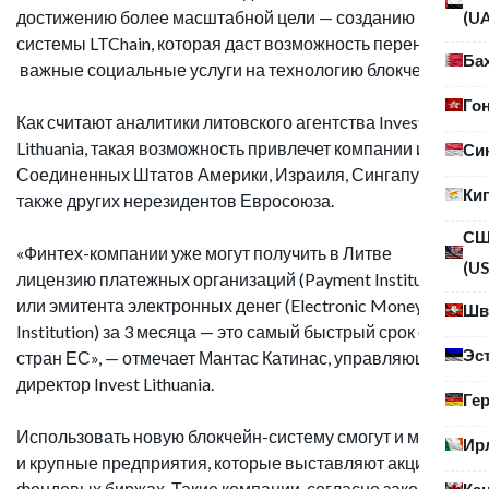
достижению более масштабной цели — созданию
(U
системы LTChain, которая даст возможность перенести
Ба
важные социальные услуги на технологию блокчейн.
Го
Как считают аналитики литовского агентства Invest
Lithuania, такая возможность привлечет компании из
Си
Соединенных Штатов Америки, Израиля, Сингапура, а
Ки
также других нерезидентов Евросоюза.
С
«Финтех-компании уже могут получить в Литве
(US
лицензию платежных организаций (Payment Institution)
или эмитента электронных денег (Electronic Money
Шв
Institution) за 3 месяца — это самый быстрый срок среди
Эс
стран ЕС», — отмечает Мантас Катинас, управляющий
директор Invest Lithuania.
Ге
Использовать новую блокчейн-систему смогут и малые,
Ир
и крупные предприятия, которые выставляют акции на
фондовых биржах. Такие компании, согласно закону
Ка