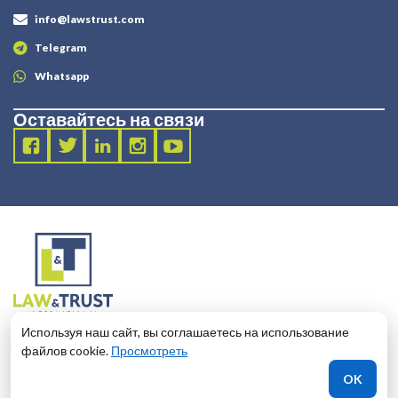
info@lawstrust.com
Telegram
Whatsapp
Оставайтесь на связи
2003 - 2025 LANDT LEGAL LLP
Используя наш сайт, вы соглашаетесь на использование
124 City Road, London, United Kingdom, EC1V 2NX
файлов cookie.
Просмотреть
OK