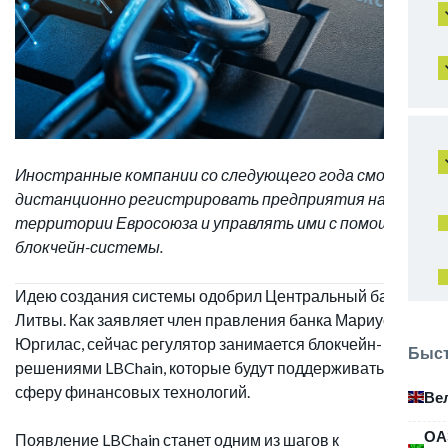
Иностранные компании со следующего года смогут
дистанционно регистрировать предприятия на
территории Евросоюза и управлять ими с помощью
блокчейн-системы.
Идею создания системы одобрил Центральный банк
Литвы. Как заявляет член правления банка Мариус
Юргилас, сейчас регулятор занимается блокчейн-
Быст
решениями LBChain, которые будут поддерживать
сферу финансовых технологий.
Ве
ОА
Появление LBChain станет одним из шагов к