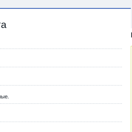
та
ные.