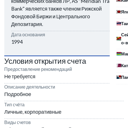
коммерческих банков ЛР, AS "Meridian Trade
Bank" является также членом Рижской
Яп
Фондовой Биржи и Центрального
Та
Депозитария.
Дата основания
Се
1994
о-в
Ма
Условия открытия счета
Ка
Предоставление рекомендаций
Не требуется
Па
Описание деятельности
Подробное
Тип счёта
Личные, корпоративные
Виды счетов