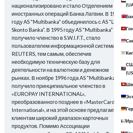
(U
национализировано и стало Отделением
иностранных операций Банка Латвии. В 1995
Ба
году AS "Multibanka" объединилось с AS "LTN
Го
Skonto Banka". В 1995 году AS "Multibanka"
получило членство в S.W.I.F.T., стало
Си
пользователем информационной системы
Ки
REUTERS, тем самым, обеспечив
необходимую техническую базу для
С
деятельности на валютном и денежном
(US
рынках. В ноябре 1996 года AS "Multibanka"
Шв
получило принципиальное членство в
«EUROPAY INTERNATIONAL»,
Эс
преобразованного позднее в «MasterCard
Ге
International», и на этой основе предлагает
клиентам широкий диапазон карточных
Ир
продуктов. Помимо Ассоциации
Ка