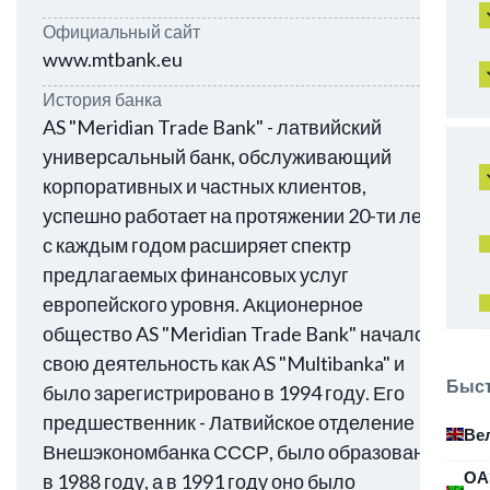
Официальный сайт
www.mtbank.eu
История банка
AS "Meridian Trade Bank" - латвийский
универсальный банк, обслуживающий
корпоративных и частных клиентов,
успешно работает на протяжении 20-ти лет и
с каждым годом расширяет спектр
предлагаемых финансовых услуг
европейского уровня. Акционерное
общество AS "Meridian Trade Bank" начало
свою деятельность как AS "Multibanka" и
Быст
было зарегистрировано в 1994 году. Его
предшественник - Латвийское отделение
Ве
Внешэкономбанка СССР, было образовано
ОА
в 1988 году, а в 1991 году оно было