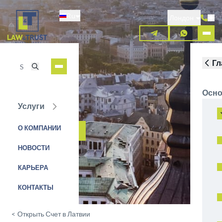
Перейти
Ru
к
Лондон
основному
содержанию
Гл
Осно
Услуги
Industra
О КОМПАНИИ
ЗАЯВКА НА УСЛУГУ
НОВОСТИ
КАРЬЕРА
КОНТАКТЫ
<
Открыть Счет в Латвии